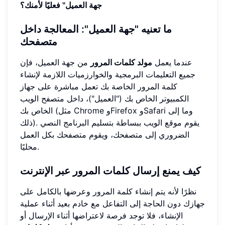
جهة العميل" فعليًا لأمنك؟
ما تعنيه "جهة العميل": المعالجة داخل
متصفحك
عندما يعمل
مولد كلمات المرور
من جهة العميل، فإن
جميع التعليمات البرمجية والخوارزميات اللازمة لإنشاء
كلمة المرور الخاصة بك تعمل مباشرة على جهاز
الكمبيوتر الخاص بك ("العميل")، داخل متصفح الويب
الخاص بك (مثل Chrome وFirefox وSafari وما إلى
ذلك). يقوم موقع الويب ببساطة بتسليم البرنامج النصي
الضروري إلى متصفحك، ويقوم متصفحك بكل العمل
محليًا.
كيف يمنع إرسال كلمات المرور عبر الإنترنت
نظرًا لأنه يتم إنشاء كلمة المرور وعرضها بالكامل على
جهازك دون الحاجة إلى التفاعل مع خادم بعيد أثناء عملية
الإنشاء، فلا توجد فرصة لاعتراضها أثناء الإرسال أو