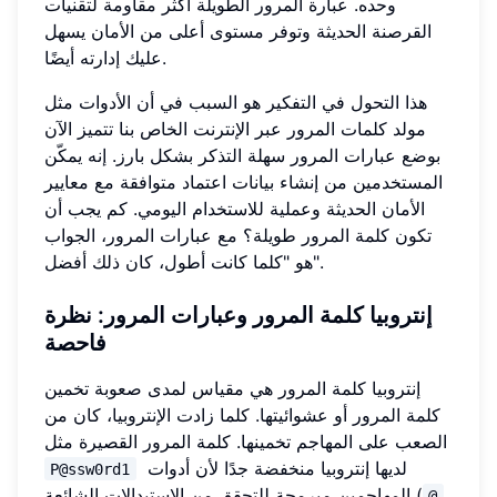
وحده. عبارة المرور الطويلة أكثر مقاومة لتقنيات
القرصنة الحديثة وتوفر مستوى أعلى من الأمان يسهل
عليك إدارته أيضًا.
هذا التحول في التفكير هو السبب في أن الأدوات مثل
مولد كلمات المرور عبر الإنترنت الخاص بنا تتميز الآن
بوضع عبارات المرور سهلة التذكر بشكل بارز. إنه يمكّن
المستخدمين من إنشاء بيانات اعتماد متوافقة مع معايير
الأمان الحديثة وعملية للاستخدام اليومي. كم يجب أن
تكون كلمة المرور طويلة؟ مع عبارات المرور، الجواب
هو "كلما كانت أطول، كان ذلك أفضل".
إنتروبيا كلمة المرور وعبارات المرور: نظرة
فاحصة
إنتروبيا كلمة المرور هي مقياس لمدى صعوبة تخمين
كلمة المرور أو عشوائيتها. كلما زادت الإنتروبيا، كان من
الصعب على المهاجم تخمينها. كلمة المرور القصيرة مثل
لديها إنتروبيا منخفضة جدًا لأن أدوات
P@ssw0rd1
المهاجمين مبرمجة للتحقق من الاستبدالات الشائعة (
@