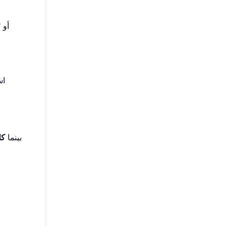
اس
بينما
كل