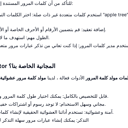
للتأكد من أن كلمات المرور المستندة إلى الكلمات آمنة قدر الإمكان، اتبع أفضل الممارسات التالية:
استخدم كلمات متعددة غير ذات صلة: اختر الكلمات التي لا يتم 
إضافة تعقيد: قم بتضمين الأرقام أو الأحرف الخاصة أو الأحرف الكبيرة لجعل عبارة المرور الخاصة بك أكثر أمانا.
الطول مهم: استهدف ما لا يقل عن 12 حرفا إجمالا لتحقيق أقصى قدر من الأمان.
تخدم مدير كلمات المرور: إذا كنت تعاني من تذكر عبارات مرور متعد
لماذا تختار أداة Random Password Generator المجانية الخاصة بنا؟
مات مولد كلمة المرور
الأدوات فعالة ، لدينا
مولد كلمة مرور عشوائية
قابل للتخصيص بالكامل: يمكنك اختيار طول كلمة المرور وتعقيدها ، مما يضمن أنها تلبي احتياجاتك الأمنية الدقيقة.
مجاني وسهل الاستخدام: لا توجد رسوم أو اشتراكات خفية - مجرد أداة بسيطة وسريعة تنشئ كلمات مرور آمنة.
آمنة وعشوائية: تستخدم أداتنا العشوائية الحقيقية لإنشاء كلمات المرور ، مما يضمن عدم التنبؤ بها أو تخمينها بسهولة.
التذكر: يمكنك إنشاء عبارات مرور سهلة التذكر ل