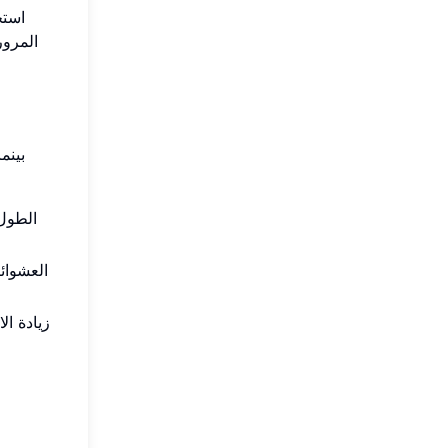
استخ
المرور
بينم
العشوائ
زيادة ال