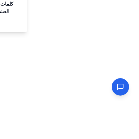
كلمات 
العشو