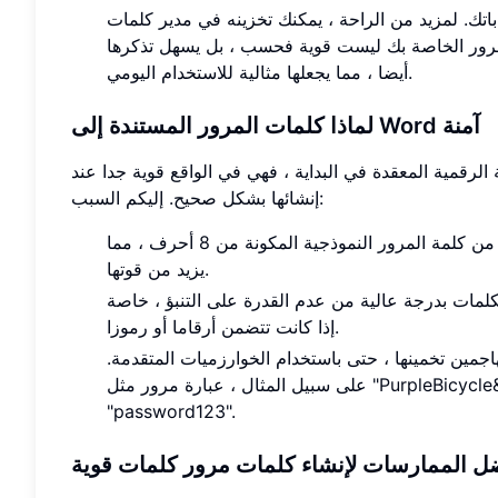
اتك. لمزيد من الراحة ، يمكنك تخزينه في مدير كلمات
لمرور الخاصة بك ليست قوية فحسب ، بل يسهل تذكرها
أيضا ، مما يجعلها مثالية للاستخدام اليومي.
لماذا كلمات المرور المستندة إلى Word آمنة
 الرقمية المعقدة في البداية ، فهي في الواقع قوية جدا عند
إنشائها بشكل صحيح. إليكم السبب:
الطول: يمكن أن تكون كلمة المرور المكونة من كلمات متعددة أطول بكثير من كلمة المرور النموذجية المكونة من 8 أحرف ، مما
يزيد من قوتها.
كلمات بدرجة عالية من عدم القدرة على التنبؤ ، خاصة
إذا كانت تتضمن أرقاما أو رموزا.
اجمين تخمينها ، حتى باستخدام الخوارزميات المتقدمة.
على سبيل المثال ، عبارة مرور مثل "PurpleBicycle&34Rain" أصعب بكثير في الاختراق من كلمة مرور بسيطة مثل
"password123".
ل الممارسات لإنشاء كلمات مرور كلمات قوية