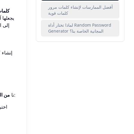
أفضل الممارسات لإنشاء كلمات مرور
كلمات
كلمات قوية
يجعلها 
إلى ا
لماذا تختار أداة Random Password
Generator المجانية الخاصة بنا؟
تم تصميمه لإنشاء كلمات مرور مصنوعة من كلمات عشوائية آمنة وسهلة التذكر. إليك كيفية عملها:
نا
من ال