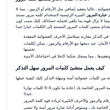
ية ، غالبا بتعقيد إضافي مثل الأرقام أو الرموز ، مما
A
م
عبارة المرور
. الميزة الرئيسية لاستخدام كلمة مرور تستند
ما لا تزال قوية بما يكفي لحماية حساباتك. إليك سبب كون
الأمان: عند دمجها مع الأرقام والرموز ، يمكن لكلمات Password Generator إنشاء كلمة مرور آمنة للغاية يصعب على المتسللين
تخمينها.
كيف يعمل منشئ كلمات المرور سهل التذكر
اختر طول عبارة المرور الخاصة بك: حدد عدد الكلمات التي تريدها في كلمة المرور الخاصة بك (عادة ما تكون 4-6 كلمات توازنا
جيدا).