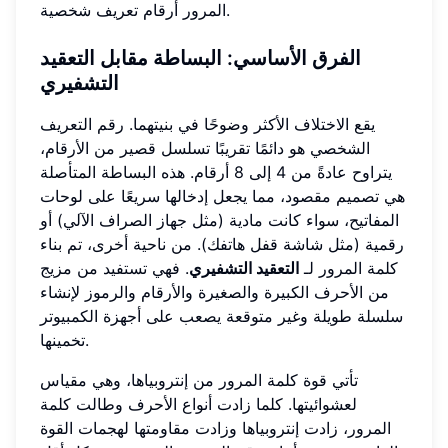
المرور أرقام تعريف شخصية.
الفرق الأساسي: البساطة مقابل التعقيد
التشفيري
يقع الاختلاف الأكثر وضوحًا في بنيتهما. رقم التعريف
الشخصي هو دائمًا تقريبًا تسلسل قصير من الأرقام،
يتراوح عادةً من 4 إلى 8 أرقام. هذه البساطة المتأصلة
هي تصميم مقصود، مما يجعل إدخالها سريعًا على لوحات
المفاتيح، سواء كانت مادية (مثل جهاز الصراف الآلي) أو
رقمية (مثل شاشة قفل هاتفك). من ناحية أخرى، تم بناء
كلمة المرور لـ
التعقيد التشفيري
. فهي تستفيد من مزيج
من الأحرف الكبيرة والصغيرة والأرقام والرموز لإنشاء
سلسلة طويلة وغير متوقعة يصعب على أجهزة الكمبيوتر
تخمينها.
تأتي قوة كلمة المرور من إنتروبياها، وهي مقياس
لعشوائيتها. كلما زادت أنواع الأحرف وطالت كلمة
المرور، زادت إنتروبياها وزادت مقاومتها لهجمات القوة