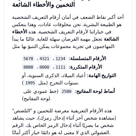
التخمين والأخطاء الشائعة
أحد أكبر نقاط الضعف في أمان أرقام التعريف الشخصية
هو الطبيعة البشرية. نحن مخلوقات عادات، وهذا ينعكس
في خياراتنا لأرقام التعريف الشخصية. هذه
الأخطاء
الشائعة
تجعل مهمة القرصان سهلة للغاية. غالبًا ما يبدأ
المهاجمون في تجربة مجموعات يمكن التنبؤ بها مثل:
الأرقام المتسلسلة:
،
،
5678
4321
1234
الأرقام المتكررة:
،
،
8888
0000
1111
التواريخ الهامة:
أعياد الميلاد، الذكرى السنوية، أو
).
سنوات التخرج (مثل
1995
أنماط لوحة المفاتيح:
(خط عمودي على
2580
لوحة المفاتيح).
هذه الأرقام التعريفية معرضة للتخمين و "التلصص"
(مشاهدة شخص آخر أثناء إدخال رمزك)، حيث يشاهد
شخص ما بصريًا أثناء إدخال الرمز الخاص بك. الرقم
العشوائي الذي لا معنى له هو دائمًا خيار أكثر أمانًا.