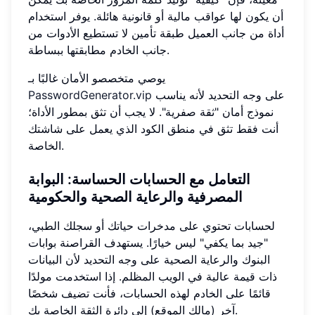
أن يكون لها عواقب مالية أو قانونية هائلة. يوفر استخدام
أداة من جانب العميل طبقة تأمين لا تستطيع الأدوات من
جانب الخادم مطابقتها ببساطة.
يوصي متخصصو الأمان غالبًا بـ
على وجه التحديد لأنه يناسب
PasswordGenerator.vip
نموذج أمان "ثقة صفرية". لا يجب أن تثق بمطور الأداة؛
أنت فقط تثق في منطق الكود الذي يعمل على شاشتك
الخاصة.
التعامل مع الحسابات الحساسة: البوابة
المصرفية والرعاية الصحية والحكومية
لحسابات تحتوي على مدخرات حياتك أو سجلك الطبي،
"جيد بما يكفي" ليس خيارًا. يستهدف القراصنة بوابات
البنوك والرعاية الصحية على وجه التحديد لأن البيانات
ذات قيمة عالية في الويب المظلم. إذا استخدمت مولدًا
قائمًا على الخادم لهذه الحسابات، فأنت تضيف شخصًا
آخر (مالك الموقع) إلى دائرة الثقة الخاصة بك.