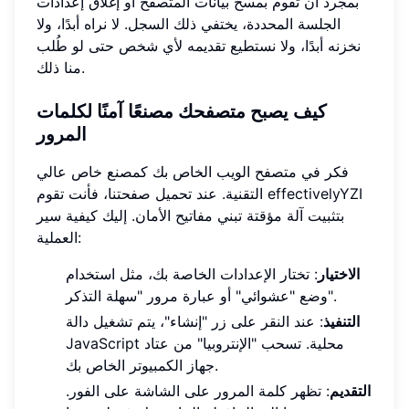
بمجرد أن تقوم بمسح بيانات المتصفح أو إغلاق إعدادات
الجلسة المحددة، يختفي ذلك السجل. لا نراه أبدًا، ولا
نخزنه أبدًا، ولا نستطيع تقديمه لأي شخص حتى لو طُلب
منا ذلك.
كيف يصبح متصفحك مصنعًا آمنًا لكلمات
المرور
فكر في متصفح الويب الخاص بك كمصنع خاص عالي
التقنية. عند تحميل صفحتنا، فأنت تقوم effectivelyYZI
بتثبيت آلة مؤقتة تبني مفاتيح الأمان. إليك كيفية سير
العملية:
الاختيار
: تختار الإعدادات الخاصة بك، مثل استخدام
وضع "عشوائي" أو عبارة مرور "سهلة التذكر".
التنفيذ
: عند النقر على زر "إنشاء"، يتم تشغيل دالة
JavaScript محلية. تسحب "الإنتروبيا" من عتاد
جهاز الكمبيوتر الخاص بك.
التقديم
: تظهر كلمة المرور على الشاشة على الفور.