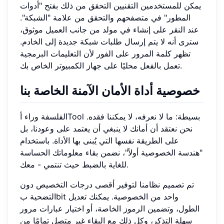
يمكن للمستخدمين التقنيين التحقق من ذلك بفتح "أدوات
المطور" في متصفحهم والتحقق من علامة "الشبكة".
عند النقر على إنشاء في مولد من جانب العميل موثوق،
سترى أنه لا يتم إرسال طلبات شبكة جديدة إلى الخادم.
تظهر كلمة المرور على الفور لأن التعليمات البرمجية
تعمل بالفعل محليًا على جهاز الكمبيوتر الخاص بك.
خصوصية أداة الأمان الآمنة الخاصة بنا
الفلسفة وراء أTool بسيطة: ما لا نعرفه، لا يمكننا فقده.
نحن نعتقد أن أمانك لا ينبغي أن يعتمد على وعودنا، بل
على الطريقة نفسها التي يُبنى بها الأداة. باستخدام
"هندسة الخصوصية أولاً"، نضمن بقاء معلوماتك الحساسة
للغاية بالضبط حيث تنتمي - معك.
تم تصميم نظامنا لتوفير أقصى درجات التخصيص دون
التضحية بbit واحد من الخصوصية. يمكنك تعديل
الطول، وتضمين الرموز الخاصة، أو اختيار عبارات مرور
سهلة التذكر، وكل ذلك مع البقاء غير متصل تمامًا من