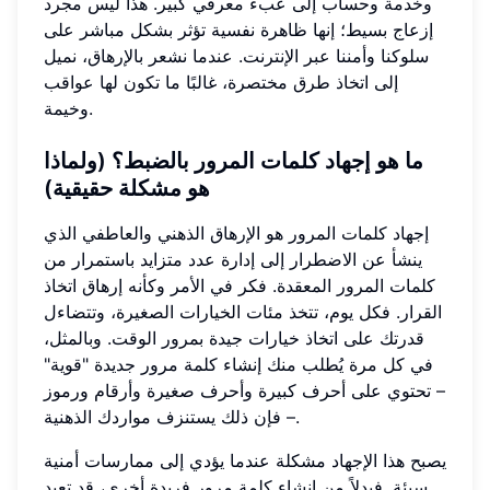
وخدمة وحساب إلى عبء معرفي كبير. هذا ليس مجرد
إزعاج بسيط؛ إنها ظاهرة نفسية تؤثر بشكل مباشر على
سلوكنا وأمننا عبر الإنترنت. عندما نشعر بالإرهاق، نميل
إلى اتخاذ طرق مختصرة، غالبًا ما تكون لها عواقب
وخيمة.
ما هو إجهاد كلمات المرور بالضبط؟ (ولماذا
هو مشكلة حقيقية)
إجهاد كلمات المرور هو الإرهاق الذهني والعاطفي الذي
ينشأ عن الاضطرار إلى إدارة عدد متزايد باستمرار من
كلمات المرور المعقدة. فكر في الأمر وكأنه إرهاق اتخاذ
القرار. فكل يوم، تتخذ مئات الخيارات الصغيرة، وتتضاءل
قدرتك على اتخاذ خيارات جيدة بمرور الوقت. وبالمثل،
في كل مرة يُطلب منك إنشاء كلمة مرور جديدة "قوية"
– تحتوي على أحرف كبيرة وأحرف صغيرة وأرقام ورموز
– فإن ذلك يستنزف مواردك الذهنية.
يصبح هذا الإجهاد مشكلة عندما يؤدي إلى ممارسات أمنية
سيئة. فبدلاً من إنشاء كلمة مرور فريدة أخرى، قد تعيد