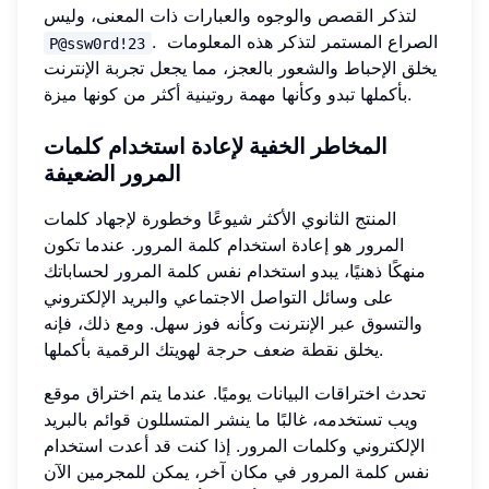
لتذكر القصص والوجوه والعبارات ذات المعنى، وليس
. الصراع المستمر لتذكر هذه المعلومات
P@ssw0rd!23
يخلق الإحباط والشعور بالعجز، مما يجعل تجربة الإنترنت
بأكملها تبدو وكأنها مهمة روتينية أكثر من كونها ميزة.
المخاطر الخفية لإعادة استخدام كلمات
المرور الضعيفة
المنتج الثانوي الأكثر شيوعًا وخطورة لإجهاد كلمات
المرور هو إعادة استخدام كلمة المرور. عندما تكون
منهكًا ذهنيًا، يبدو استخدام نفس كلمة المرور لحساباتك
على وسائل التواصل الاجتماعي والبريد الإلكتروني
والتسوق عبر الإنترنت وكأنه فوز سهل. ومع ذلك، فإنه
يخلق نقطة ضعف حرجة لهويتك الرقمية بأكملها.
تحدث اختراقات البيانات يوميًا. عندما يتم اختراق موقع
ويب تستخدمه، غالبًا ما ينشر المتسللون قوائم بالبريد
الإلكتروني وكلمات المرور. إذا كنت قد أعدت استخدام
نفس كلمة المرور في مكان آخر، يمكن للمجرمين الآن