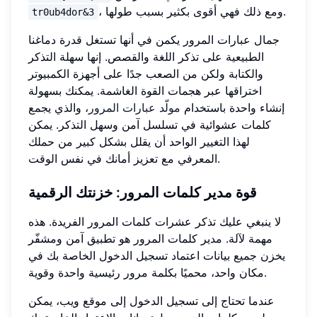
، ومع ذلك فهي أقوى بكثير بسبب طولها.
tr0ub4dor&3
جمال عبارات المرور يكمن في أنها تستغل قدرة دماغنا
الطبيعية على تذكر اللغة والقصص. إنها سهلة التذكر
والكتابة ولكن من الصعب جدًا على أجهزة الكمبيوتر
اختراقها عبر هجمات القوة الغاشمة. يمكنك بسهولة
إنشاء واحدة باستخدام
مولّد عبارات المرور
، والذي يجمع
كلمات عشوائية في تسلسل آمن وسهل التذكر. يمكن
لهذا التغيير الواحد أن يقلل بشكل كبير من حملك
المعرفي مع تعزيز أمانك في نفس الوقت.
قوة مدير كلمات المرور: خزنتك الرقمية
لا ينبغي عليك تذكر عشرات كلمات المرور الفريدة. هذه
مهمة لآلة. مدير كلمات المرور هو تطبيق آمن ومشفّر
يخزن جميع بيانات اعتماد تسجيل الدخول الخاصة بك في
مكان واحد، محميًا بكلمة مرور رئيسية واحدة وقوية.
عندما تحتاج إلى تسجيل الدخول إلى موقع ويب، يمكن