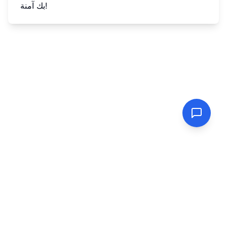
بك آمنة!
PasswordGenerator.vip