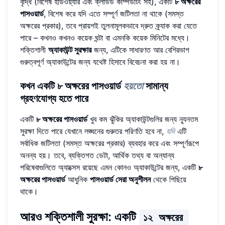
বৃদ্ধি (বিশেষ হার্ডওয়্যার এবং ক্লাউড কম্পিউটিং সহ), একটি
৮ অক্ষরের
পাসওয়ার্ড
, বিশেষ করে যদি এতে সম্পূর্ণ জটিলতা না থাকে (সমস্ত
অক্ষরের প্রকার), তবে প্রায়শই তুলনামূলকভাবে দ্রুত ক্র্যাক করা যেতে
পারে – কখনও কখনও কয়েক ঘন্টা বা এমনকি কয়েক মিনিটের মধ্যে।
শক্তিশালী
অ্যাকাউন্ট সুরক্ষার
জন্য, এটিকে সাধারণত আর বেশিরভাগ
গুরুত্বপূর্ণ অ্যাকাউন্টের জন্য যথেষ্ট হিসাবে বিবেচনা করা হয় না।
কখন একটি ৮ অক্ষরের পাসওয়ার্ড
হয়তো
সামান্য
গ্রহণযোগ্য হতে পারে
একটি
৮ অক্ষরের পাসওয়ার্ড
খুব কম ঝুঁকির অ্যাকাউন্টগুলির জন্য ন্যূনতম
সুরক্ষা দিতে পারে যেখানে লঙ্ঘনের গুরুতর পরিণতি হবে না,
যদি
এটি
সর্বাধিক জটিলতা (সমস্ত অক্ষরের প্রকার) ব্যবহার করে এবং সম্পূর্ণরূপে
অনন্য হয়। তবে, ব্যক্তিগত ডেটা, আর্থিক তথ্য বা অন্যান্য
পরিষেবাগুলিতে অ্যাক্সেস রয়েছে এমন কোনও অ্যাকাউন্টের জন্য, একটি
৮
অক্ষরের পাসওয়ার্ড
আধুনিক
পাসওয়ার্ড সেরা অনুশীলন
থেকে পিছিয়ে
থাকে।
আরও শক্তিশালী সুরক্ষা: একটি
১২ অক্ষরের 