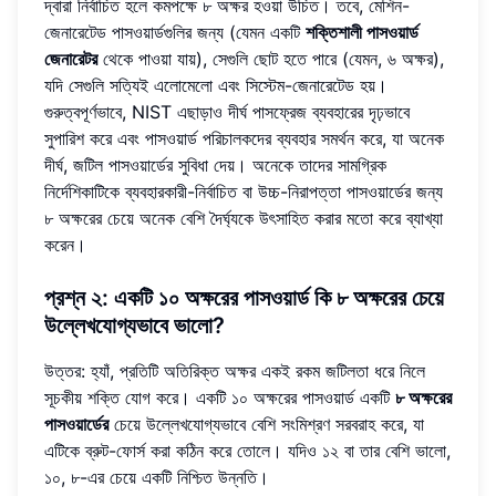
দ্বারা নির্বাচিত হলে কমপক্ষে ৮ অক্ষর হওয়া উচিত। তবে, মেশিন-
জেনারেটেড পাসওয়ার্ডগুলির জন্য (যেমন একটি
শক্তিশালী পাসওয়ার্ড
জেনারেটর
থেকে পাওয়া যায়), সেগুলি ছোট হতে পারে (যেমন, ৬ অক্ষর),
যদি সেগুলি সত্যিই এলোমেলো এবং সিস্টেম-জেনারেটেড হয়।
গুরুত্বপূর্ণভাবে, NIST এছাড়াও দীর্ঘ পাসফ্রেজ ব্যবহারের দৃঢ়ভাবে
সুপারিশ করে এবং পাসওয়ার্ড পরিচালকদের ব্যবহার সমর্থন করে, যা অনেক
দীর্ঘ, জটিল পাসওয়ার্ডের সুবিধা দেয়। অনেকে তাদের সামগ্রিক
নির্দেশিকাটিকে ব্যবহারকারী-নির্বাচিত বা উচ্চ-নিরাপত্তা পাসওয়ার্ডের জন্য
৮ অক্ষরের চেয়ে অনেক বেশি দৈর্ঘ্যকে উৎসাহিত করার মতো করে ব্যাখ্যা
করেন।
প্রশ্ন ২: একটি ১০ অক্ষরের পাসওয়ার্ড কি ৮ অক্ষরের চেয়ে
উল্লেখযোগ্যভাবে ভালো?
উত্তর: হ্যাঁ, প্রতিটি অতিরিক্ত অক্ষর একই রকম জটিলতা ধরে নিলে
সূচকীয় শক্তি যোগ করে। একটি ১০ অক্ষরের পাসওয়ার্ড একটি
৮ অক্ষরের
পাসওয়ার্ডের
চেয়ে উল্লেখযোগ্যভাবে বেশি সংমিশ্রণ সরবরাহ করে, যা
এটিকে ব্রুট-ফোর্স করা কঠিন করে তোলে। যদিও ১২ বা তার বেশি ভালো,
১০, ৮-এর চেয়ে একটি নিশ্চিত উন্নতি।