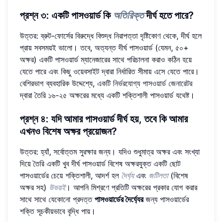
প্রশ্ন ৩: একটি পাসওয়ার্ড কি
অতিরিক্ত
দীর্ঘ হতে পারে?
উত্তর: ব্রুট-ফোর্সের বিরুদ্ধে বিশুদ্ধ নিরাপত্তা দৃষ্টিকোণ থেকে, দীর্ঘ হলে
প্রায় সবসময়ই ভালো। তবে, অত্যন্ত দীর্ঘ পাসওয়ার্ড (যেমন, ৫০+
অক্ষর) একটি পাসওয়ার্ড ম্যানেজারের সাথে পরিচালনা করাও কঠিন হয়ে
যেতে পারে এবং কিছু ওয়েবসাইট দ্বারা নির্ধারিত সীমায় এসে যেতে পারে।
বেশিরভাগ ব্যবহারিক উদ্দেশ্যে,
একটি নির্ভরযোগ্য পাসওয়ার্ড জেনারেটর
দ্বারা তৈরি ১৬-২৫ অক্ষরের মধ্যে একটি শক্তিশালী পাসওয়ার্ড যথেষ্ট।
প্রশ্ন ৪: যদি আমার পাসওয়ার্ড দীর্ঘ হয়, তবে কি আমার
এখনও বিশেষ অক্ষর প্রয়োজন?
উত্তর: হ্যাঁ, সর্বোত্তম সুরক্ষার জন্য। যদিও শুধুমাত্র অক্ষর এবং সংখ্যা
দিয়ে তৈরি একটি খুব দীর্ঘ পাসওয়ার্ড বিশেষ অক্ষরযুক্ত একটি ছোট
পাসওয়ার্ডের চেয়ে শক্তিশালী, আদর্শ হল
দৈর্ঘ্য
এবং
জটিলতা
(বিশেষ
অক্ষর সহ)
উভয়ই
। আপনি মিশ্রণে প্রতিটি অক্ষরের প্রকার যোগ করার
সাথে সাথে যেকোনো প্রদত্ত
পাসওয়ার্ডের দৈর্ঘ্যের
জন্য পাসওয়ার্ডের
শক্তি সূচকীয়ভাবে বৃদ্ধি পায়।