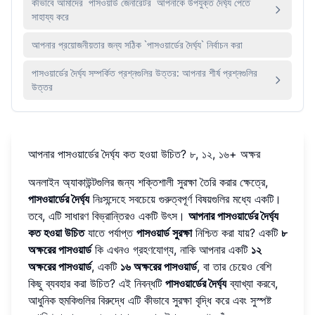
কীভাবে আমাদের `পাসওয়ার্ড জেনারেটর` আপনাকে উপযুক্ত দৈর্ঘ্য পেতে
সাহায্য করে
আপনার প্রয়োজনীয়তার জন্য সঠিক `পাসওয়ার্ডের দৈর্ঘ্য` নির্বাচন করা
পাসওয়ার্ডের দৈর্ঘ্য সম্পর্কিত প্রশ্নগুলির উত্তর: আপনার শীর্ষ প্রশ্নগুলির
উত্তর
আপনার পাসওয়ার্ডের দৈর্ঘ্য কত হওয়া উচিত? ৮, ১২, ১৬+ অক্ষর
অনলাইন অ্যাকাউন্টগুলির জন্য শক্তিশালী সুরক্ষা তৈরি করার ক্ষেত্রে,
পাসওয়ার্ডের দৈর্ঘ্য
নিঃসন্দেহে সবচেয়ে গুরুত্বপূর্ণ বিষয়গুলির মধ্যে একটি।
তবে, এটি সাধারণ বিভ্রান্তিরও একটি উৎস।
আপনার পাসওয়ার্ডের দৈর্ঘ্য
কত হওয়া উচিত
যাতে পর্যাপ্ত
পাসওয়ার্ড সুরক্ষা
নিশ্চিত করা যায়? একটি
৮
অক্ষরের পাসওয়ার্ড
কি এখনও গ্রহণযোগ্য, নাকি আপনার একটি
১২
অক্ষরের পাসওয়ার্ড
, একটি
১৬ অক্ষরের পাসওয়ার্ড
, বা তার চেয়েও বেশি
কিছু ব্যবহার করা উচিত? এই নিবন্ধটি
পাসওয়ার্ডের দৈর্ঘ্য
ব্যাখ্যা করবে,
আধুনিক হুমকিগুলির বিরুদ্ধে এটি কীভাবে সুরক্ষা বৃদ্ধি করে এবং সুস্পষ্ট