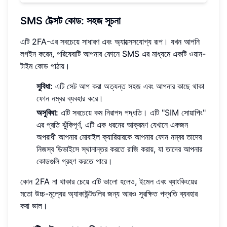
SMS টেক্সট কোড: সহজ সূচনা
এটি 2FA-এর সবচেয়ে সাধারণ এবং অ্যাক্সেসযোগ্য রূপ। যখন আপনি
লগইন করেন, পরিষেবাটি আপনার ফোনে SMS এর মাধ্যমে একটি ওয়ান-
টাইম কোড পাঠায়।
সুবিধা:
এটি সেট আপ করা অত্যন্ত সহজ এবং আপনার কাছে থাকা
ফোন নম্বর ব্যবহার করে।
অসুবিধা:
এটি সবচেয়ে কম নিরাপদ পদ্ধতি। এটি "SIM সোয়াপিং"
এর প্রতি ঝুঁকিপূর্ণ, এটি এক ধরনের আক্রমণ যেখানে একজন
অপরাধী আপনার মোবাইল ক্যারিয়ারকে আপনার ফোন নম্বর তাদের
নিজস্ব ডিভাইসে স্থানান্তর করতে রাজি করায়, যা তাদের আপনার
কোডগুলি গ্রহণ করতে পারে।
কোন 2FA না থাকার চেয়ে এটি ভালো হলেও, ইমেল এবং ব্যাংকিংয়ের
মতো উচ্চ-মূল্যের অ্যাকাউন্টগুলির জন্য আরও সুরক্ষিত পদ্ধতি ব্যবহার
করা ভাল।