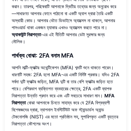
করান। তারপর, পরিষেবাটি আপনাকে দ্বিতীয় তথ্যের জন্য অনুরোধ করে
—সাধারণত আপনার ফোনে পাঠানো বা একটি অ্যাপ দ্বারা তৈরি একটি
অস্থায়ী কোড। আপনার ভৌত ডিভাইসে অ্যাক্সেস না থাকলে, আপনার
পাসওয়ার্ড থাকা একজন হ্যাকার এখনও অ্যাক্সেস করতে পারে না।
অ্যাকাউন্ট নিরাপত্তা
-এর এই নীতিটি আপনার ডেটা সুরক্ষার জন্য
মৌলিক।
পার্থক্য বোঝা: 2FA বনাম MFA
আপনি মাল্টি-ফ্যাক্টর অথেন্টিকেশন (MFA) শব্দটি শুনে থাকতে পারেন।
ধারণাটি সহজ: 2FA হলো MFA-এর একটি নির্দিষ্ট প্রকার। যদিও 2FA
সর্বদা দুটি ফ্যাক্টর জড়িত, MFA দুটি বা তার বেশি ফ্যাক্টর জড়িত হতে
পারে। বেশিরভাগ ব্যক্তিগত ব্যবহারের ক্ষেত্রে, 2FA একটি ব্যাপক
নিরাপত্তা উন্নতি প্রদান করে এবং এটি সবচেয়ে সাধারণ মান।
MFA
নিরাপত্তা
বোঝা আপনাকে চিনতে সাহায্য করে যে 2FA বিশ্বব্যাপী
বিশেষজ্ঞদের দ্বারা, ন্যাশনাল ইনস্টিটিউট অফ স্ট্যান্ডার্ডস অ্যান্ড
টেকনোলজি (NIST) এর মতো প্রতিষ্ঠান সহ, সুপারিশকৃত একটি বৃহত্তর
নিরাপত্তা কৌশলের অংশ।