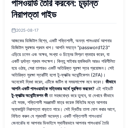
পাসওয়ার্ড তৈরি করবেন: চূড়ান্ত
নিরাপত্তা গাইড
2025-08-17
আজকের ডিজিটাল বিশ্বে, একটি শক্তিশালী, অনন্য পাসওয়ার্ড আপনার
ডিজিটাল সুরক্ষার প্রথম ধাপ। আপনি সযত্নে "password123"
এড়িয়ে চলেন এবং অক্ষর, সংখ্যা ও চিহ্নের মিশ্রণ ব্যবহার করেন, যা
একটি দুর্দান্ত প্রথম পদক্ষেপ। কিন্তু সাইবার হুমকিগুলি আরও পরিশীলিত
হয়ে ওঠায়, সেরা তালারও একটি অতিরিক্ত সুরক্ষা স্তর প্রয়োজন। সেই
অতিরিক্ত সুরক্ষা স্তরটিই হলো টু-ফ্যাক্টর অথেন্টিকেশন (2FA)।
অনেকেই দ্বিধা করেন, এটিকে জটিল বা সময়সাপেক্ষ মনে করেন।
কীভাবে
আপনি একটি পাসওয়ার্ডকে সত্যিকার অর্থে সুরক্ষিত করবেন?
এই গাইডটি
টু-ফ্যাক্টর অথেন্টিকেশন কী
তা সহজবোধ্য করে তুলবে, যা দেখাবে কীভাবে
এই সহজ, শক্তিশালী সরঞ্জামটি মাত্র কয়েক মিনিটের মধ্যে আপনার
অ্যাকাউন্ট নিরাপত্তা বাড়াতে পারে। সেই দ্বিতীয় তালা যোগ করার আগে,
নিশ্চিত করুন যে প্রথমটি অভেদ্য। একটি
শক্তিশালী পাসওয়ার্ড
জেনারেটর
যা আপনার ডিভাইসে স্থানীয়ভাবে আপনার পাসওয়ার্ড তৈরি