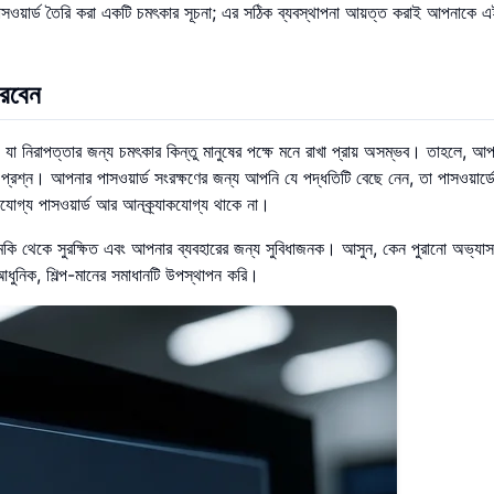
াসওয়ার্ড তৈরি করা একটি চমৎকার সূচনা; এর সঠিক ব্যবস্থাপনা আয়ত্ত করাই আপনাকে এ
করবেন
যা নিরাপত্তার জন্য চমৎকার কিন্তু মানুষের পক্ষে মনে রাখা প্রায় অসম্ভব। তাহলে, আ
্রশ্ন। আপনার পাসওয়ার্ড সংরক্ষণের জন্য আপনি যে পদ্ধতিটি বেছে নেন, তা পাসওয়ার্ড
কযোগ্য পাসওয়ার্ড আর আনক্র্যাকযোগ্য থাকে না।
ুমকি থেকে সুরক্ষিত এবং আপনার ব্যবহারের জন্য সুবিধাজনক। আসুন, কেন পুরানো অভ্যা
 আধুনিক, শিল্প-মানের সমাধানটি উপস্থাপন করি।