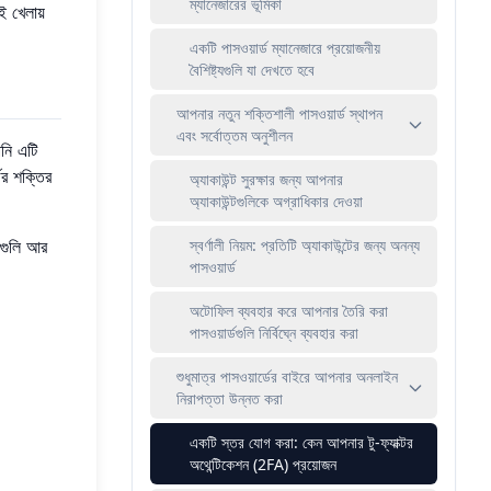
ম্যানেজারের ভূমিকা
ই খেলায়
একটি পাসওয়ার্ড ম্যানেজারে প্রয়োজনীয়
বৈশিষ্ট্যগুলি যা দেখতে হবে
আপনার নতুন শক্তিশালী পাসওয়ার্ড স্থাপন
এবং সর্বোত্তম অনুশীলন
পনি এটি
ের শক্তির
অ্যাকাউন্ট সুরক্ষার জন্য আপনার
অ্যাকাউন্টগুলিকে অগ্রাধিকার দেওয়া
স্বর্ণালী নিয়ম: প্রতিটি অ্যাকাউন্টের জন্য অনন্য
সগুলি আর
পাসওয়ার্ড
অটোফিল ব্যবহার করে আপনার তৈরি করা
পাসওয়ার্ডগুলি নির্বিঘ্নে ব্যবহার করা
শুধুমাত্র পাসওয়ার্ডের বাইরে আপনার অনলাইন
নিরাপত্তা উন্নত করা
একটি স্তর যোগ করা: কেন আপনার টু-ফ্যাক্টর
অথেন্টিকেশন (2FA) প্রয়োজন