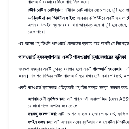
পাসওয়ার্ড ব্যবহারের দিকে পরিচালিত করে।
স্টিকি নোট বা নোটপ্যাড:
শারীরিক নোট হারিয়ে যেতে পারে, চুরি হতে 
এনক্রিপ্ট না করা ডিজিটাল ফাইল:
আপনার কম্পিউটারে একটি সাধারণ টেক্স
আপনার ডিভাইস ম্যালওয়্যার দ্বারা আক্রান্ত হলে বা চুরি হয়ে গেল
যেতে পারে।
এই ধরনের পদ্ধতিগুলি পাসওয়ার্ড জেনারেটর ব্যবহার করে আপনি যে নিরাপত্তা সু
পাসওয়ার্ড ব্যবস্থাপনায় একটি
পাসওয়ার্ড ম্যানেজারের
ভূমিকা
সংরক্ষণ সমস্যার একটি চূড়ান্ত সমাধান হলো একটি
পাসওয়ার্ড ম্যানেজার
। এট
করুন। শত শত বিভিন্ন জটিল পাসওয়ার্ড মনে রাখার চেষ্টা করার পরিবর্তে, আ
একটি পাসওয়ার্ড ম্যানেজার ঐতিহ্যবাহী পদ্ধতির সমস্ত সমস্যা সমাধান করে:
আপনার ডেটা সুরক্ষিত করা:
এটি শক্তিশালী অ্যালগরিদম (যেমন AES-256)
যে কারো পক্ষে অপাঠ্য করে তোলে।
সবকিছু সংরক্ষণ করা:
এটি শত শত বা হাজার হাজার পাসওয়ার্ড, সুরক্ষি
লগইন সহজ করা:
এটি আপনার ওয়েব ব্রাউজার এবং মোবাইল ডিভাইসের 
স্বয়ংক্রিয়ভাবে পূরণ করে।