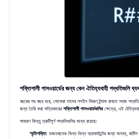
শক্তিশালী পাসওয়ার্ডের
জন্য কেন ঐতিহ্যবাহী পদ্ধতিগুলি ব্যর্থ
বছরের পর বছর ধরে, লোকেরা তাদের লগইন বিবরণ ট্র্যাক রাখতে সহজ পদ্ধতি
জন্য তৈরি করা সত্যিকারের
শক্তিশালী পাসওয়ার্ডগুলির
ক্ষেত্রে, এই ঐতিহ্য
সাধারণ কিন্তু ত্রুটিপূর্ণ পদ্ধতিগুলির মধ্যে রয়েছে:
স্মৃতিশক্তি:
ডজনখানেক ভিন্ন ভিন্ন অ্যাকাউন্টের জন্য অনন্য, জটিল পা