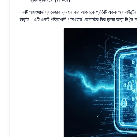
একটি পাসওয়ার্ড ম্যানেজার ব্যবহার করা আপনাকে প্রতিটি একক অ্যাকাউন্টের 
ছাড়াই। এটি একটি শক্তিশালী
পাসওয়ার্ড জেনারেটর ফ্রি
টুলের জন্য নিখুঁত