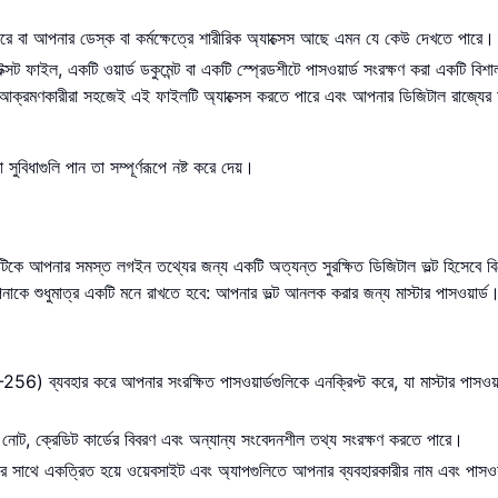
পারে বা আপনার ডেস্ক বা কর্মক্ষেত্রে শারীরিক অ্যাক্সেস আছে এমন যে কেউ দেখতে পারে।
ট ফাইল, একটি ওয়ার্ড ডকুমেন্ট বা একটি স্প্রেডশীটে পাসওয়ার্ড সংরক্ষণ করা একটি বিশা
ে, আক্রমণকারীরা সহজেই এই ফাইলটি অ্যাক্সেস করতে পারে এবং আপনার ডিজিটাল রাজ্যের চ
বিধাগুলি পান তা সম্পূর্ণরূপে নষ্ট করে দেয়।
িকে আপনার সমস্ত লগইন তথ্যের জন্য একটি অত্যন্ত সুরক্ষিত ডিজিটাল ভল্ট হিসেবে বি
পনাকে শুধুমাত্র একটি মনে রাখতে হবে: আপনার ভল্ট আনলক করার জন্য মাস্টার পাসওয়ার্ড
 ব্যবহার করে আপনার সংরক্ষিত পাসওয়ার্ডগুলিকে এনক্রিপ্ট করে, যা মাস্টার পাসওয়ার
ত নোট, ক্রেডিট কার্ডের বিবরণ এবং অন্যান্য সংবেদনশীল তথ্য সংরক্ষণ করতে পারে।
সাথে একত্রিত হয়ে ওয়েবসাইট এবং অ্যাপগুলিতে আপনার ব্যবহারকারীর নাম এবং পাসওয়