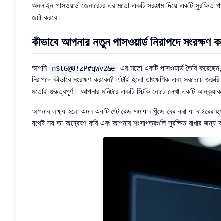
অনলাইন পাসওয়ার্ড জেনারেটর
এর মতো একটি সরঞ্জাম দিয়ে একটি সুরক্ষিত প
জয়ী করবে।
কীভাবে আপনার নতুন পাসওয়ার্ড নিরাপদে সংরক্ষণ 
আপনি
এর মতো একটি পাসওয়ার্ড তৈরি করেছেন, 
n$tG@8!zP#qWv2&e
নিরাপদে কীভাবে সংরক্ষণ করবেন? এটাই হলো তাৎক্ষণিক এবং সবচেয়ে জরুরি প
মতোই গুরুত্বপূর্ণ। আপনার মনিটরে একটি স্টিকি নোটে লেখা একটি আনক্র্যা
আপনার লক্ষ্য হলো এমন একটি স্টোরেজ সমাধান খুঁজে বের করা যা বাইরের হ
যথেষ্ট নয় তা অন্বেষণ করি এবং আপনার শংসাপত্রগুলি সুরক্ষিত রাখার জন্য