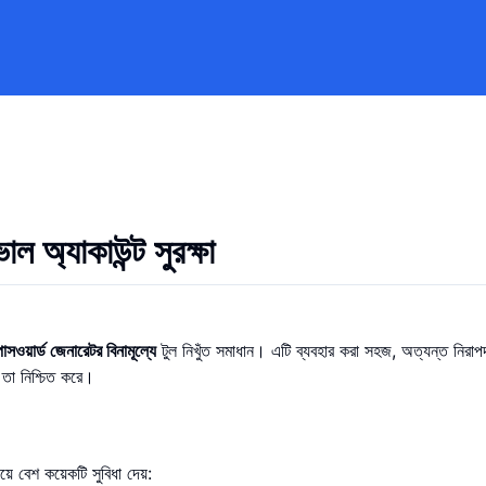
ভাল অ্যাকাউন্ট সুরক্ষা
ওয়ার্ড জেনারেটর বিনামূল্যে
টুল নিখুঁত সমাধান। এটি ব্যবহার করা সহজ, অত্যন্ত নিরা
ত তা নিশ্চিত করে।
েয়ে বেশ কয়েকটি সুবিধা দেয়: