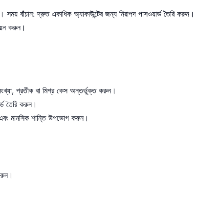
ন। সময় বাঁচান: দ্রুত একাধিক অ্যাকাউন্টের জন্য নিরাপদ পাসওয়ার্ড তৈরি করুন।
চয়ন করুন।
 সংখ্যা, প্রতীক বা মিশ্র কেস অন্তর্ভুক্ত করুন।
্ড তৈরি করুন।
ুন এবং মানসিক শান্তি উপভোগ করুন।
করুন।