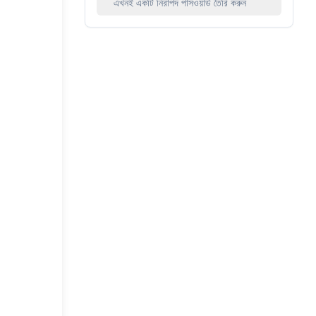
এখনই একটি নিরাপদ পাসওয়ার্ড তৈরি করুন