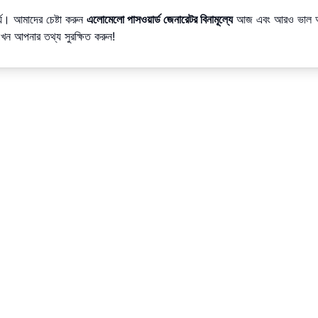
্য। আমাদের চেষ্টা করুন
এলোমেলো পাসওয়ার্ড জেনারেটর বিনামূল্যে
আজ এবং আরও ভাল অ্য
 এখন আপনার তথ্য সুরক্ষিত করুন!