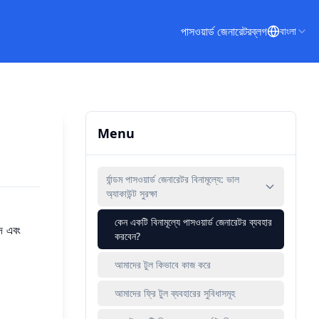
পাসওয়ার্ড জেনারেটর
ব্লগ
বাংলা
Menu
র্যান্ডম পাসওয়ার্ড জেনারেটর বিনামূল্যে: ভাল
অ্যাকাউন্ট সুরক্ষা
কেন একটি বিনামূল্যে পাসওয়ার্ড জেনারেটর ব্যবহার
পদ এবং
করবেন?
আমাদের টুল কিভাবে কাজ করে
আমাদের ফ্রি টুল ব্যবহারের সুবিধাসমূহ