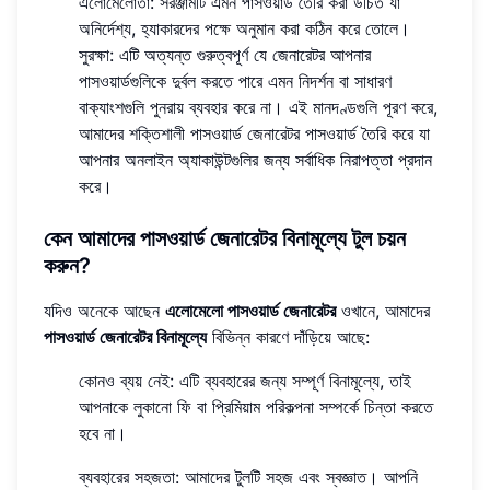
এলোমেলোতা: সরঞ্জামটি এমন পাসওয়ার্ড তৈরি করা উচিত যা
অনির্দেশ্য, হ্যাকারদের পক্ষে অনুমান করা কঠিন করে তোলে।
সুরক্ষা: এটি অত্যন্ত গুরুত্বপূর্ণ যে জেনারেটর আপনার
পাসওয়ার্ডগুলিকে দুর্বল করতে পারে এমন নিদর্শন বা সাধারণ
বাক্যাংশগুলি পুনরায় ব্যবহার করে না। এই মানদণ্ডগুলি পূরণ করে,
আমাদের শক্তিশালী পাসওয়ার্ড জেনারেটর পাসওয়ার্ড তৈরি করে যা
আপনার অনলাইন অ্যাকাউন্টগুলির জন্য সর্বাধিক নিরাপত্তা প্রদান
করে।
কেন আমাদের পাসওয়ার্ড জেনারেটর বিনামূল্যে টুল চয়ন
করুন?
যদিও অনেকে আছেন
এলোমেলো পাসওয়ার্ড জেনারেটর
ওখানে, আমাদের
পাসওয়ার্ড জেনারেটর বিনামূল্যে
বিভিন্ন কারণে দাঁড়িয়ে আছে:
কোনও ব্যয় নেই: এটি ব্যবহারের জন্য সম্পূর্ণ বিনামূল্যে, তাই
আপনাকে লুকানো ফি বা প্রিমিয়াম পরিকল্পনা সম্পর্কে চিন্তা করতে
হবে না।
ব্যবহারের সহজতা: আমাদের টুলটি সহজ এবং স্বজ্ঞাত। আপনি