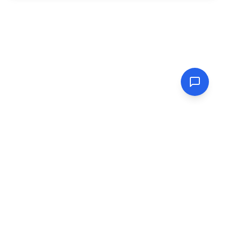
PasswordGenerator.vip
বিশ্বস্ত পাসওয়ার্ড জেনারেটর টুল
© 2024 PasswordGenerator.vip. সমস্ত অধিকার সংরক্ষিত।