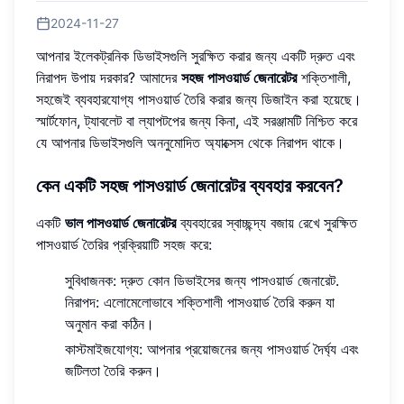
2024-11-27
আপনার ইলেকট্রনিক ডিভাইসগুলি সুরক্ষিত করার জন্য একটি দ্রুত এবং
নিরাপদ উপায় দরকার? আমাদের
সহজ পাসওয়ার্ড জেনারেটর
শক্তিশালী,
সহজেই ব্যবহারযোগ্য পাসওয়ার্ড তৈরি করার জন্য ডিজাইন করা হয়েছে।
স্মার্টফোন, ট্যাবলেট বা ল্যাপটপের জন্য কিনা, এই সরঞ্জামটি নিশ্চিত করে
যে আপনার ডিভাইসগুলি অননুমোদিত অ্যাক্সেস থেকে নিরাপদ থাকে।
কেন একটি সহজ পাসওয়ার্ড জেনারেটর ব্যবহার করবেন?
একটি
ভাল পাসওয়ার্ড জেনারেটর
ব্যবহারের স্বাচ্ছন্দ্য বজায় রেখে সুরক্ষিত
পাসওয়ার্ড তৈরির প্রক্রিয়াটি সহজ করে:
সুবিধাজনক: দ্রুত কোন ডিভাইসের জন্য পাসওয়ার্ড জেনারেট.
নিরাপদ: এলোমেলোভাবে শক্তিশালী পাসওয়ার্ড তৈরি করুন যা
অনুমান করা কঠিন।
কাস্টমাইজযোগ্য: আপনার প্রয়োজনের জন্য পাসওয়ার্ড দৈর্ঘ্য এবং
জটিলতা তৈরি করুন।