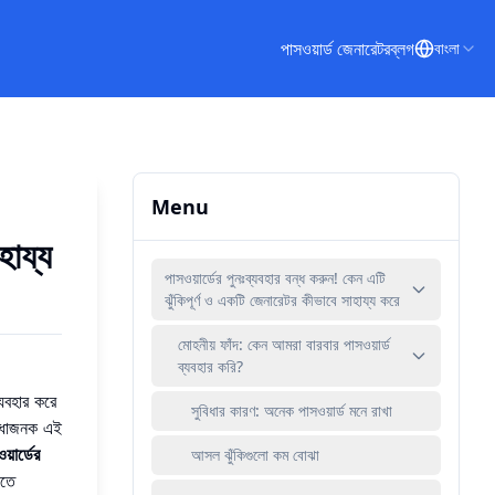
পাসওয়ার্ড জেনারেটর
ব্লগ
বাংলা
Menu
হায্য
পাসওয়ার্ডের পুনঃব্যবহার বন্ধ করুন! কেন এটি
ঝুঁকিপূর্ণ ও একটি জেনারেটর কীভাবে সাহায্য করে
মোহনীয় ফাঁদ: কেন আমরা বারবার পাসওয়ার্ড
ব্যবহার করি?
যবহার করে
সুবিধার কারণ: অনেক পাসওয়ার্ড মনে রাখা
বিধাজনক এই
়ার্ডের
আসল ঝুঁকিগুলো কম বোঝা
াতে