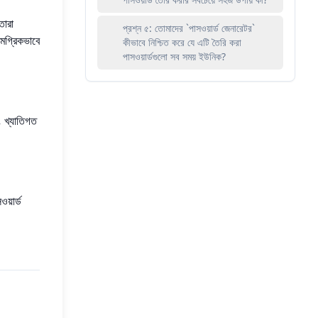
তারা
প্রশ্ন ৫: তোমাদের `পাসওয়ার্ড জেনারেটর`
মগ্রিকভাবে
কীভাবে নিশ্চিত করে যে এটি তৈরি করা
পাসওয়ার্ডগুলো সব সময় ইউনিক?
ং খ্যাতিগত
য়ার্ড