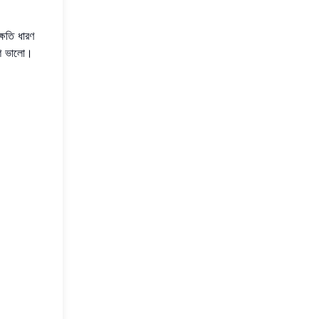
্ষতি ধারণ
শি ভালো।