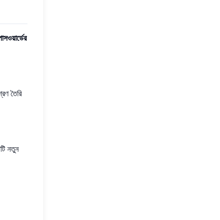
াসওয়ার্ডের
্রণ তৈরি
টি নতুন