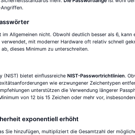
Sicherheitsstandards mehr.
Die Passwortlänge
ist wohl der
Angriffen.
Passwörter
 im Allgemeinen nicht. Obwohl deutlich besser als 6, kann 
n verwendet, mit moderner Hardware oft relativ schnell gek
 ab, dieses Minimum zu unterschreiten.
y (NIST) bietet einflussreiche
NIST-Passwortrichtlinien
. Ob
exitätsanforderungen wie erzwungener Zeichentypen entfe
 Empfehlungen unterstützen die Verwendung längerer Passp
 Minimum von 12 bis 15 Zeichen oder mehr vor, insbesonde
herheit exponentiell erhöht
s Sie hinzufügen, multipliziert die Gesamtzahl der möglich