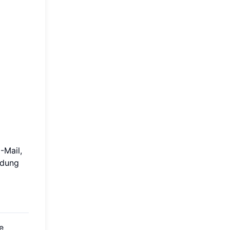
-Mail,
ndung
e