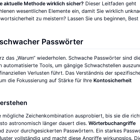
hre aktuelle Methode wirklich sicher?
Dieser Leitfaden geht
hlenen wesentlichen Elemente ein, damit Sie wirklich unkn
asswortsicherheit zu meistern? Lassen Sie uns beginnen,
Best
 schwacher Passwörter
kurz das „Warum“ wiederholen. Schwache Passwörter sind di
en automatisierte Tools, um gängige Schwachstellen auszun
nanziellen Verlusten führt. Das Verständnis der spezifisch
um die Fokussierung auf Stärke für Ihre
Kontosicherheit
verstehen
 mögliche Zeichenkombination ausprobiert, bis sie die rich
esto astronomisch länger dauert dies.
Wörterbuchangriffe
nd zuvor durchgesickerten Passwörtern. Ein starkes Passw
ter vollständig und macht diese Angriffe wirkungslos. Di