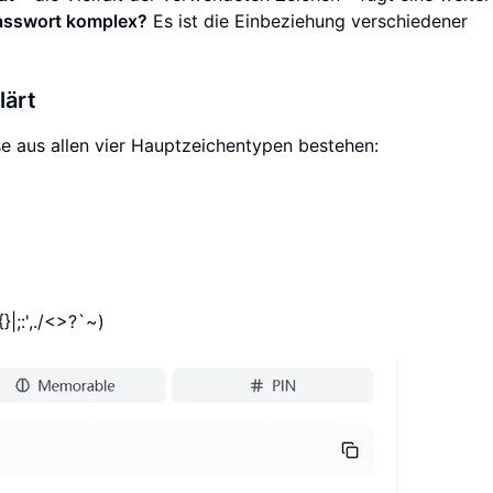
asswort komplex?
Es ist die Einbeziehung verschiedener
lärt
se aus allen vier Hauptzeichentypen bestehen:
|;:',./<>?`~)