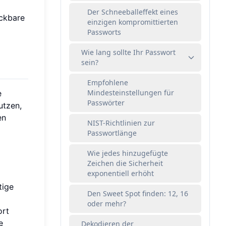
Der Schneeballeffekt eines
ackbare
einzigen kompromittierten
Passworts
Wie lang sollte Ihr Passwort
sein?
Empfohlene
Mindesteinstellungen für
e
Passwörter
utzen,
en
NIST-Richtlinien zur
Passwortlänge
Wie jedes hinzugefügte
Zeichen die Sicherheit
exponentiell erhöht
tige
Den Sweet Spot finden: 12, 16
oder mehr?
ort
e
Dekodieren der