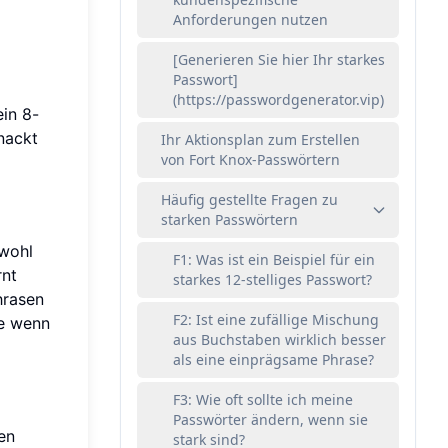
Anforderungen nutzen
[Generieren Sie hier Ihr starkes
Passwort]
(https://passwordgenerator.vip)
ein 8-
nackt
Ihr Aktionsplan zum Erstellen
von Fort Knox-Passwörtern
Häufig gestellte Fragen zu
starken Passwörtern
wohl
F1: Was ist ein Beispiel für ein
rnt
starkes 12-stelliges Passwort?
hrasen
F2: Ist eine zufällige Mischung
re wenn
aus Buchstaben wirklich besser
als eine einprägsame Phrase?
F3: Wie oft sollte ich meine
Passwörter ändern, wenn sie
en
stark sind?