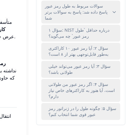
سوالات مربوط به طول رمز عبور
پاسخ داده شد: پاسخ به سوالات برتر
شما
متأسفا
کار
سؤال ۱: NIST درباره حداقل `طول
رمز عبور` چه می‌گوید؟
، به‌طور کلی دیگر برای اکثر حساب‌های مهم کافی در نظر گرفته نمی‌شود.
عرض چن
سؤال ۲: آیا رمز عبور ۱۰ کاراکتری
به‌طور قابل‌توجهی بهتر از ۸ است؟
رمز عب
سؤال ۳: آیا رمز عبور می‌تواند خیلی
نداشته ب
طولانی باشد؟
که حاوی
سؤال ۴: اگر رمز عبور من طولانی
است، آیا هنوز به کاراکترهای خاص نیاز
دارم؟
سؤال ۵: چگونه طول را در ژنراتور رمز
عبور قوی شما انتخاب کنم؟
انتقال