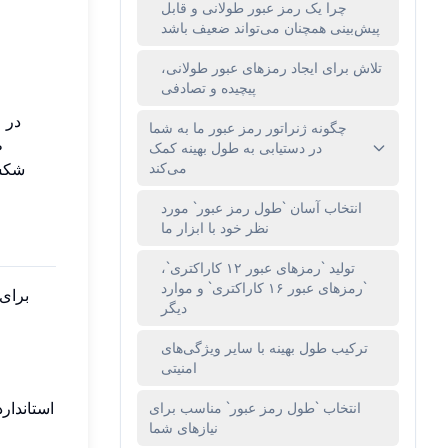
چرا یک رمز عبور طولانی و قابل
پیش‌بینی همچنان می‌تواند ضعیف باشد
تلاش برای ایجاد رمزهای عبور طولانی،
پیچیده و تصادفی
در 
چگونه ژنراتور رمز عبور ما به شما
ط
در دستیابی به طول بهینه کمک
می‌کند
شکست
انتخاب آسان `طول رمز عبور` مورد
نظر خود با ابزار ما
تولید `رمزهای عبور ۱۲ کاراکتری`،
`رمزهای عبور ۱۶ کاراکتری` و موارد
برای
دیگر
ترکیب طول بهینه با سایر ویژگی‌های
امنیتی
انتخاب `طول رمز عبور` مناسب برای
نیازهای شما