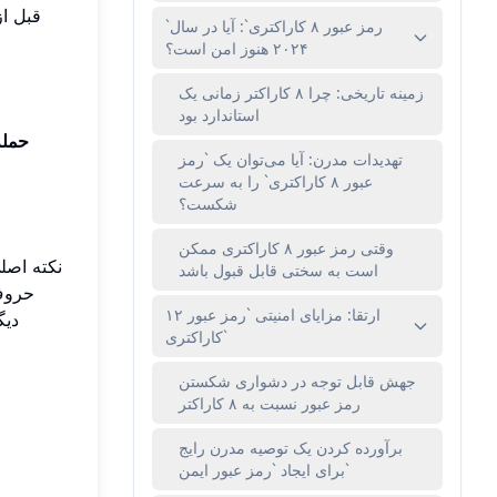
قبل ا
`رمز عبور ۸ کاراکتری`: آیا در سال
۲۰۲۴ هنوز امن است؟
زمینه تاریخی: چرا ۸ کاراکتر زمانی یک
استاندارد بود
حمله
تهدیدات مدرن: آیا می‌توان یک `رمز
عبور ۸ کاراکتری` را به سرعت
شکست؟
وقتی رمز عبور ۸ کاراکتری ممکن
نکته اصل
است به سختی قابل قبول باشد
ارتقا: مزایای امنیتی `رمز عبور ۱۲
دیگر، کل
کاراکتری`
جهش قابل توجه در دشواری شکستن
رمز عبور نسبت به ۸ کاراکتر
برآورده کردن یک توصیه مدرن رایج
برای ایجاد `رمز عبور ایمن`