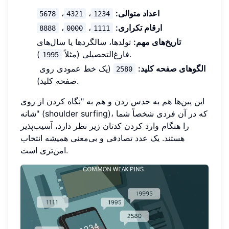
اعداد متوالی:
،
،
5678
4321
1234
ارقام تکراری:
،
،
8888
0000
1111
تاریخ‌های مهم:
تولدها، سالگردها یا سال‌های
).
فارغ‌التحصیلی (مثلاً
1995
الگوهای صفحه کلید:
(یک خط عمودی روی
2580
صفحه کلید).
این پین‌ها هم به حدس زدن و هم به "نگاه کردن از روی
شانه" (shoulder surfing)، که در آن فردی شخصاً شما
را هنگام وارد کردن کدتان زیر نظر دارد، آسیب‌پذیر
هستند. یک عدد تصادفی و بی‌معنی همیشه انتخاب
امن‌تری است.