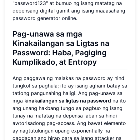
"password123" at bumuo ng isang matatag na
depensang digital gamit ang isang maaasahang
password generator online
.
Pag-unawa sa mga
Kinakailangan sa Ligtas na
Password: Haba, Pagiging
Kumplikado, at Entropy
Ang paggawa ng malakas na password ay hindi
tungkol sa paghula; ito ay isang agham batay sa
tatlong pangunahing haligi. Ang pag-unawa sa
mga
kinakailangan sa ligtas na password
na ito
ang unang hakbang tungo sa pagbuo ng isang
tunay na matatag na depensa laban sa hindi
awtorisadong pag-access. Ang bawat elemento
ay nagtutulungan upang exponentially na
dagdagan ang hirap para sa isang attacker na