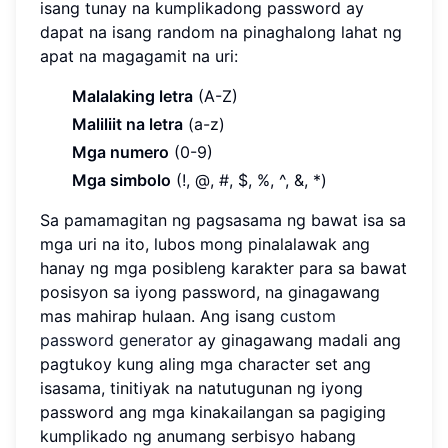
isang tunay na kumplikadong password ay
dapat na isang random na pinaghalong lahat ng
apat na magagamit na uri:
Malalaking letra
(A-Z)
Maliliit na letra
(a-z)
Mga numero
(0-9)
Mga simbolo
(!, @, #, $, %, ^, &, *)
Sa pamamagitan ng pagsasama ng bawat isa sa
mga uri na ito, lubos mong pinalalawak ang
hanay ng mga posibleng karakter para sa bawat
posisyon sa iyong password, na ginagawang
mas mahirap hulaan. Ang isang
custom
password generator
ay ginagawang madali ang
pagtukoy kung aling mga character set ang
isasama, tinitiyak na natutugunan ng iyong
password ang mga kinakailangan sa pagiging
kumplikado ng anumang serbisyo habang