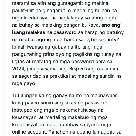
marami sa atin ang gumagamit ng mahina,
paulit-ulit na ginagamit, o madaling hulaan na
mga kredensyal, na naglalagay sa ating digital
na buhay sa malaking panganib. Kaya,
ano ang
isang malakas na password
sa harap ng patuloy
na nagbabagong mga banta sa cybersecurity?
Ipinaliliwanag ng gabay na ito ang mga
pangunahing prinsipyo ng paglikha ng tunay na
ligtas at matatag na mga password para sa
2024, pinagsasama ang ekspertong kaalaman
sa seguridad sa praktikal at madaling sundin na
mga payo.
Tutulungan ka ng gabay na ito na maunawaan
kung paano suriin ang lakas ng password,
ipatupad ang mga pinakamahuhusay na
kasanayan, at madaling makabuo ng mga
kredensyal na magpapatibay sa iyong mga
online account. Panahon na upang lumagpas sa