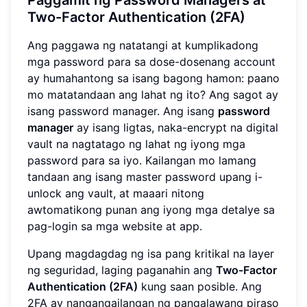
Two-Factor Authentication (2FA)
Ang paggawa ng natatangi at kumplikadong
mga password para sa dose-dosenang account
ay humahantong sa isang bagong hamon: paano
mo matatandaan ang lahat ng ito? Ang sagot ay
isang password manager. Ang isang
password
manager
ay isang ligtas, naka-encrypt na digital
vault na nagtatago ng lahat ng iyong mga
password para sa iyo. Kailangan mo lamang
tandaan ang isang master password upang i-
unlock ang vault, at maaari nitong
awtomatikong punan ang iyong mga detalye sa
pag-login sa mga website at app.
Upang magdagdag ng isa pang kritikal na layer
ng seguridad, laging paganahin ang
Two-Factor
Authentication (2FA)
kung saan posible. Ang
2FA ay nangangailangan ng pangalawang piraso