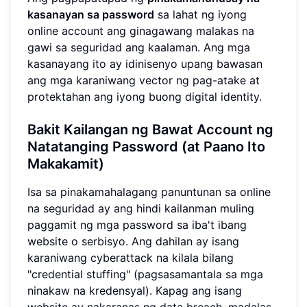
kasanayan sa password
sa lahat ng iyong
online account ang ginagawang malakas na
gawi sa seguridad ang kaalaman. Ang mga
kasanayang ito ay idinisenyo upang bawasan
ang mga karaniwang vector ng pag-atake at
protektahan ang iyong buong digital identity.
Bakit Kailangan ng Bawat Account ng
Natatanging Password (at Paano Ito
Makakamit)
Isa sa pinakamahalagang panuntunan sa online
na seguridad ay ang hindi kailanman muling
paggamit ng mga password sa iba't ibang
website o serbisyo. Ang dahilan ay isang
karaniwang cyberattack na kilala bilang
"credential stuffing" (pagsasamantala sa mga
ninakaw na kredensyal). Kapag ang isang
website ay nakaranas ng data breach, madalas