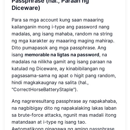
Passphrase (hal., Paraan ng
Diceware)
Para sa mga account kung saan maaaring
kailanganin mong i-type ang password nang
madalas, ang isang mahaba, random na string
ng mga karakter ay maaaring maging mahirap.
Dito pumapasok ang mga passphrase. Ang
isang
memorable na ligtas na password
, na
madalas na nilikha gamit ang isang paraan na
katulad ng Diceware, ay kinabibilangan ng
pagsasama-sama ng apat o higit pang random,
hindi magkakaugnay na salita (hal.,
"CorrectHorseBatteryStaple").
Ang nagreresultang passphrase ay napakahaba,
na nagbibigay dito ng napakalaking lakas laban
sa brute-force attacks, ngunit mas madali itong
matandaan at i-type ng isang tao.
Awtomatikong ginagawa ng aming
passphrase