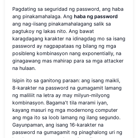
Pagdating sa seguridad ng password, ang haba
ang pinakamahalaga. Ang
haba ng password
ang nag-iisang pinakamahalagang salik sa
pagtukoy ng lakas nito. Ang bawat
karagdagang karakter na idinagdag mo sa isang
password ay nagpapataas ng bilang ng mga
posibleng kombinasyon nang exponentially, na
ginagawang mas mahirap para sa mga attacker
na hulaan.
Isipin ito sa ganitong paraan: ang isang maikli,
8-karakter na password na gumagamit lamang
ng maliliit na letra ay may milyun-milyong
kombinasyon. Bagama't tila marami iyan,
kayang masuri ng mga modernong computer
ang mga ito sa loob lamang ng ilang segundo.
Gayunpaman, ang isang 16-karakter na
password na gumagamit ng pinaghalong uri ng