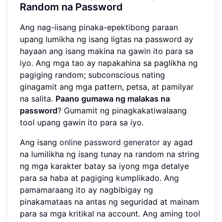
Random na Password
Ang nag-iisang pinaka-epektibong paraan
upang lumikha ng isang ligtas na password ay
hayaan ang isang makina na gawin ito para sa
iyo. Ang mga tao ay napakahina sa paglikha ng
pagiging random; subconscious nating
ginagamit ang mga pattern, petsa, at pamilyar
na salita.
Paano gumawa ng malakas na
password
? Gumamit ng pinagkakatiwalaang
tool upang gawin ito para sa iyo.
Ang isang
online password generator
ay agad
na lumilikha ng isang tunay na random na string
ng mga karakter batay sa iyong mga detalye
para sa haba at pagiging kumplikado. Ang
pamamaraang ito ay nagbibigay ng
pinakamataas na antas ng seguridad at mainam
para sa mga kritikal na account. Ang aming tool