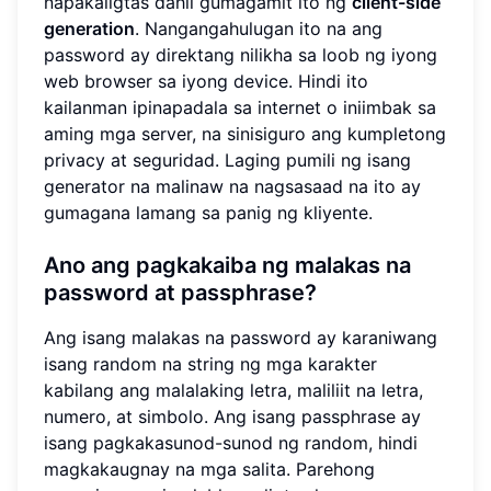
napakaligtas dahil gumagamit ito ng
client-side
generation
. Nangangahulugan ito na ang
password ay direktang nilikha sa loob ng iyong
web browser sa iyong device. Hindi ito
kailanman ipinapadala sa internet o iniimbak sa
aming mga server, na sinisiguro ang kumpletong
privacy at seguridad. Laging pumili ng isang
generator na malinaw na nagsasaad na ito ay
gumagana lamang sa panig ng kliyente.
Ano ang pagkakaiba ng malakas na
password at passphrase?
Ang isang malakas na password ay karaniwang
isang random na string ng mga karakter
kabilang ang malalaking letra, maliliit na letra,
numero, at simbolo. Ang isang passphrase ay
isang pagkakasunod-sunod ng random, hindi
magkakaugnay na mga salita. Parehong