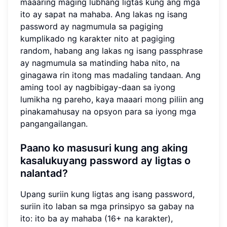
maaaring maging lubhang ligtas kung ang mga
ito ay sapat na mahaba. Ang lakas ng isang
password ay nagmumula sa pagiging
kumplikado ng karakter nito at pagiging
random, habang ang lakas ng isang passphrase
ay nagmumula sa matinding haba nito, na
ginagawa rin itong mas madaling tandaan. Ang
aming tool ay nagbibigay-daan sa iyong
lumikha ng pareho, kaya maaari mong piliin ang
pinakamahusay na opsyon para sa iyong mga
pangangailangan.
Paano ko masusuri kung ang aking
kasalukuyang password ay ligtas o
nalantad?
Upang suriin kung ligtas ang isang password,
suriin ito laban sa mga prinsipyo sa gabay na
ito: ito ba ay mahaba (16+ na karakter),