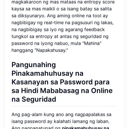
magkakaroon ng mas mataas na entropy score
kaysa sa mas maikli o sa isang batay sa salita
sa diksyunaryo. Ang aming online na tool ay
nagbibigay ng real-time na pagsusuri ng lakas,
na nagbibigay sa iyo ng agarang feedback
tungkol sa entropy at antas ng seguridad ng
password na iyong nabuo, mula "Mahina"
hanggang "Napakahusay."
Pangunahing
Pinakamahuhusay na
Kasanayan sa Password para
sa Hindi Mababasag na Online
na Seguridad
Ang pag-alam kung ano ang nagpapalakas sa
isang password ay kalahati lamang ng laban.
Ang pagpapatupad ng
pinakamahuhusay na