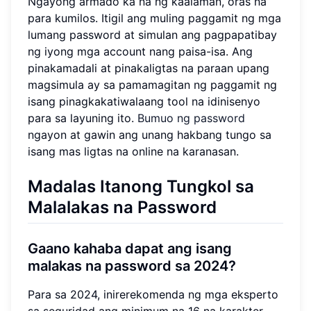
Ngayong armado ka na ng kaalaman, oras na
para kumilos. Itigil ang muling paggamit ng mga
lumang password at simulan ang pagpapatibay
ng iyong mga account nang paisa-isa. Ang
pinakamadali at pinakaligtas na paraan upang
magsimula ay sa pamamagitan ng paggamit ng
isang pinagkakatiwalaang tool na idinisenyo
para sa layuning ito.
Bumuo ng password
ngayon at gawin ang unang hakbang tungo sa
isang mas ligtas na online na karanasan.
Madalas Itanong Tungkol sa
Malalakas na Password
Gaano kahaba dapat ang isang
malakas na password sa 2024?
Para sa 2024, inirerekomenda ng mga eksperto
sa seguridad ang minimum na 16 na karakter