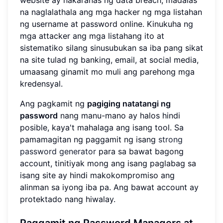
na naglalathala ang mga hacker ng mga listahan
ng username at password online. Kinukuha ng
mga attacker ang mga listahang ito at
sistematiko silang sinusubukan sa iba pang sikat
na site tulad ng banking, email, at social media,
umaasang ginamit mo muli ang parehong mga
kredensyal.
Ang pagkamit ng
pagiging natatangi ng
password
nang manu-mano ay halos hindi
posible, kaya't mahalaga ang isang tool. Sa
pamamagitan ng paggamit ng isang
strong
password generator
para sa bawat bagong
account, tinitiyak mong ang isang paglabag sa
isang site ay hindi makokompromiso ang
alinman sa iyong iba pa. Ang bawat account ay
protektado nang hiwalay.
Paggamit ng Password Managers at