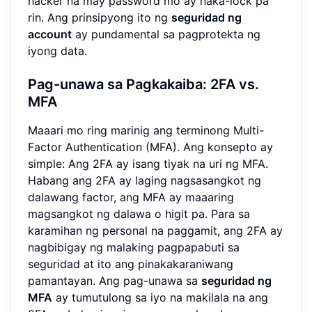
hacker na may password mo ay naka-lock pa
rin. Ang prinsipyong ito ng
seguridad ng
account
ay pundamental sa pagprotekta ng
iyong data.
Pag-unawa sa Pagkakaiba: 2FA vs.
MFA
Maaari mo ring marinig ang terminong Multi-
Factor Authentication (MFA). Ang konsepto ay
simple: Ang 2FA ay isang tiyak na uri ng MFA.
Habang ang 2FA ay laging nagsasangkot ng
dalawang factor, ang MFA ay maaaring
magsangkot ng dalawa o higit pa. Para sa
karamihan ng personal na paggamit, ang 2FA ay
nagbibigay ng malaking pagpapabuti sa
seguridad at ito ang pinakakaraniwang
pamantayan. Ang pag-unawa sa
seguridad ng
MFA
ay tumutulong sa iyo na makilala na ang