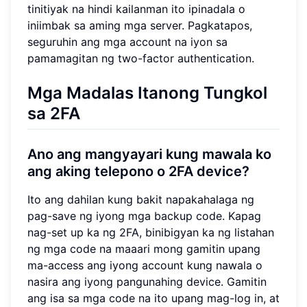
tinitiyak na hindi kailanman ito ipinadala o
iniimbak sa aming mga server. Pagkatapos,
seguruhin ang mga account na iyon sa
pamamagitan ng two-factor authentication.
Mga Madalas Itanong Tungkol
sa 2FA
Ano ang mangyayari kung mawala ko
ang aking telepono o 2FA device?
Ito ang dahilan kung bakit napakahalaga ng
pag-save ng iyong mga backup code. Kapag
nag-set up ka ng 2FA, binibigyan ka ng listahan
ng mga code na maaari mong gamitin upang
ma-access ang iyong account kung nawala o
nasira ang iyong pangunahing device. Gamitin
ang isa sa mga code na ito upang mag-log in, at