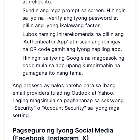
at i-click ito.
Sundin ang mga prompt sa screen. Hihingin
sa iyo na i-verify ang iyong password at
piliin ang iyong ikalawang factor.
Lubos naming inirerekomenda na piliin ang
'Authenticator App' at i-scan ang ibinigay
na QR code gamit ang iyong napiling app.
Hihingin sa iyo ng Google na magpasok ng
code mula sa app upang kumpirmahin na
gumagana ito nang tama.
Ang proseso ay halos pareho para sa ibang
email providers tulad ng Outlook at Yahoo.
Laging magsimula sa paghahanap sa seksyong
"Security" o "Account Security" sa iyong mga
setting.
Pagseguro ng Iyong Social Media
(Facebook, Instagram, X)