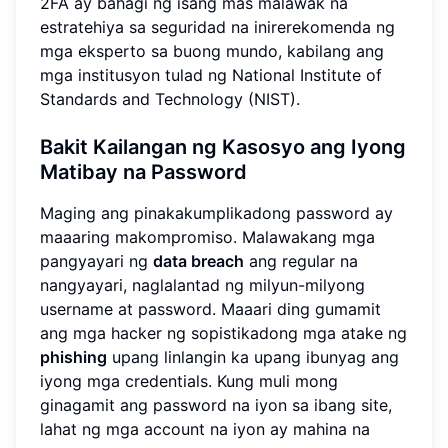
2FA ay bahagi ng isang mas malawak na
estratehiya sa seguridad na inirerekomenda ng
mga eksperto sa buong mundo, kabilang ang
mga institusyon tulad ng National Institute of
Standards and Technology (NIST).
Bakit Kailangan ng Kasosyo ang Iyong
Matibay na Password
Maging ang pinakakumplikadong password ay
maaaring makompromiso. Malawakang mga
pangyayari ng
data breach
ang regular na
nangyayari, naglalantad ng milyun-milyong
username at password. Maaari ding gumamit
ang mga hacker ng sopistikadong mga atake ng
phishing
upang linlangin ka upang ibunyag ang
iyong mga credentials. Kung muli mong
ginagamit ang password na iyon sa ibang site,
lahat ng mga account na iyon ay mahina na