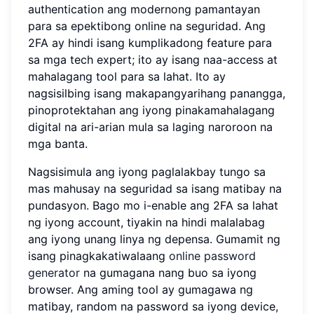
authentication ang modernong pamantayan
para sa epektibong online na seguridad. Ang
2FA ay hindi isang kumplikadong feature para
sa mga tech expert; ito ay isang naa-access at
mahalagang tool para sa lahat. Ito ay
nagsisilbing isang makapangyarihang panangga,
pinoprotektahan ang iyong pinakamahalagang
digital na ari-arian mula sa laging naroroon na
mga banta.
Nagsisimula ang iyong paglalakbay tungo sa
mas mahusay na seguridad sa isang matibay na
pundasyon. Bago mo i-enable ang 2FA sa lahat
ng iyong account, tiyakin na hindi malalabag
ang iyong unang linya ng depensa. Gumamit ng
isang pinagkakatiwalaang
online password
generator
na gumagana nang buo sa iyong
browser. Ang aming tool ay gumagawa ng
matibay, random na password sa iyong device,