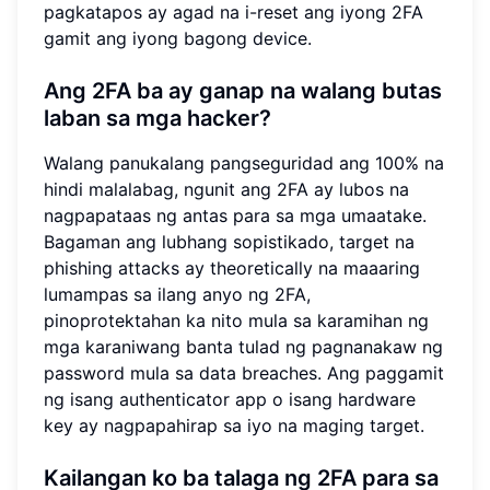
pagkatapos ay agad na i-reset ang iyong 2FA
gamit ang iyong bagong device.
Ang 2FA ba ay ganap na walang butas
laban sa mga hacker?
Walang panukalang pangseguridad ang 100% na
hindi malalabag, ngunit ang 2FA ay lubos na
nagpapataas ng antas para sa mga umaatake.
Bagaman ang lubhang sopistikado, target na
phishing attacks ay theoretically na maaaring
lumampas sa ilang anyo ng 2FA,
pinoprotektahan ka nito mula sa karamihan ng
mga karaniwang banta tulad ng pagnanakaw ng
password mula sa data breaches. Ang paggamit
ng isang authenticator app o isang hardware
key ay nagpapahirap sa iyo na maging target.
Kailangan ko ba talaga ng 2FA para sa