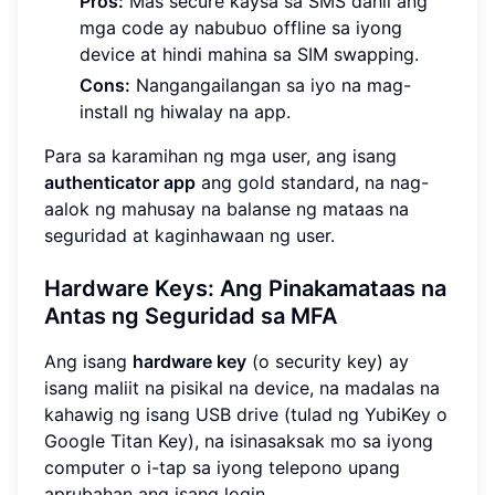
Pros:
Mas secure kaysa sa SMS dahil ang
mga code ay nabubuo offline sa iyong
device at hindi mahina sa SIM swapping.
Cons:
Nangangailangan sa iyo na mag-
install ng hiwalay na app.
Para sa karamihan ng mga user, ang isang
authenticator app
ang gold standard, na nag-
aalok ng mahusay na balanse ng mataas na
seguridad at kaginhawaan ng user.
Hardware Keys: Ang Pinakamataas na
Antas ng Seguridad sa MFA
Ang isang
hardware key
(o security key) ay
isang maliit na pisikal na device, na madalas na
kahawig ng isang USB drive (tulad ng YubiKey o
Google Titan Key), na isinasaksak mo sa iyong
computer o i-tap sa iyong telepono upang
aprubahan ang isang login.