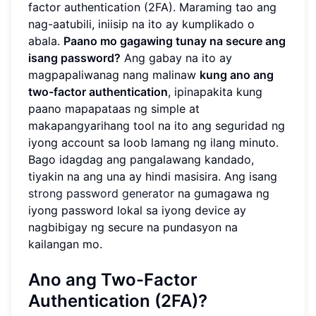
factor authentication (2FA). Maraming tao ang
nag-aatubili, iniisip na ito ay kumplikado o
abala.
Paano mo gagawing tunay na secure ang
isang password?
Ang gabay na ito ay
magpapaliwanag nang malinaw
kung ano ang
two-factor authentication
, ipinapakita kung
paano mapapataas ng simple at
makapangyarihang tool na ito ang seguridad ng
iyong account sa loob lamang ng ilang minuto.
Bago idagdag ang pangalawang kandado,
tiyakin na ang una ay hindi masisira. Ang isang
strong password generator
na gumagawa ng
iyong password lokal sa iyong device ay
nagbibigay ng secure na pundasyon na
kailangan mo.
Ano ang Two-Factor
Authentication (2FA)?