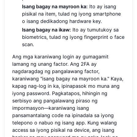
Isang bagay na mayroon ka:
Ito ay isang
pisikal na item, tulad ng iyong smartphone
o isang dedikadong hardware key.
Isang bagay na ikaw:
Ito ay tumutukoy sa
biometrics, tulad ng iyong fingerprint o face
scan.
Ang mga karaniwang login ay gumagamit
lamang ng unang factor. Ang 2FA ay
nagdaragdag ng pangalawang factor,
karaniwang "isang bagay na mayroon ka." Kaya,
kapag nag-log in ka, ipinapasok mo muna ang
iyong password. Pagkatapos, hihingin ng
serbisyo ang pangalawang piraso ng
impormasyon—karaniwang isang
pansamantalang code na ipinadala sa iyong
telepono o nabuo ng isang app. Kung walang
access sa iyong pisikal na device, ang isang