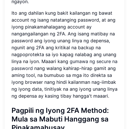
ngayon.
Ito ang dahilan kung bakit kailangan ng bawat
account ng isang natatanging password, at ang
iyong pinakamahalagang account ay
nangangailangan ng 2FA. Ang isang matibay na
password ang iyong unang linya ng depensa,
ngunit ang 2FA ang kritikal na backup na
nagpoprotekta sa iyo kapag nalabag ang unang
linya na iyon. Maaari kang
gumawa ng secure na
password
nang walang kahirap-hirap gamit ang
aming tool, na bumubuo sa mga ito direkta sa
iyong browser nang hindi kailanman nag-iimbak
ng iyong data, tinitiyak na ang iyong unang linya
ng depensa ay kasing tibay hangga't maaari.
Pagpili ng Iyong 2FA Method:
Mula sa Mabuti Hanggang sa
Pinakamahusay