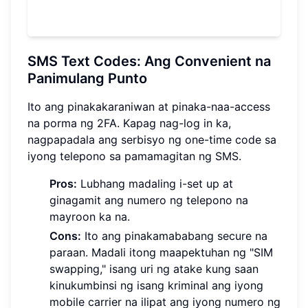
SMS Text Codes: Ang Convenient na
Panimulang Punto
Ito ang pinakakaraniwan at pinaka-naa-access
na porma ng 2FA. Kapag nag-log in ka,
nagpapadala ang serbisyo ng one-time code sa
iyong telepono sa pamamagitan ng SMS.
Pros:
Lubhang madaling i-set up at
ginagamit ang numero ng telepono na
mayroon ka na.
Cons:
Ito ang pinakamababang secure na
paraan. Madali itong maapektuhan ng "SIM
swapping," isang uri ng atake kung saan
kinukumbinsi ng isang kriminal ang iyong
mobile carrier na ilipat ang iyong numero ng