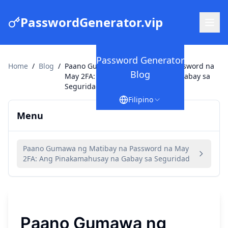
PasswordGenerator.vip
Password Generator
Home
/
Blog
/
Paano Gumawa ng Matibay na Password na
Blog
May 2FA: Ang Pinakamahusay na Gabay sa
Seguridad
Filipino
Menu
Paano Gumawa ng Matibay na Password na May
2FA: Ang Pinakamahusay na Gabay sa Seguridad
Paano Gumawa ng