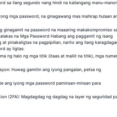
rd sa ilang segundo nang hindi na kailangang manu-mano
iyong mga password, na ginagawang mas mahirap hulaan 
ng ginagamit na password na maaaring makakompromiso s
g Malakas na Mga Password Habang ang paggamit ng isang
at pinakaligtas na pagpipilian, narito ang ilang karagdag
d ay ligtas:
ng halo ng mga titik (itaas at maliit na titik), mga numer
syon: Huwag gamitin ang iyong pangalan, petsa ng
ate ang iyong mga password paminsan-minsan para
tion (2FA): Magdagdag ng dagdag na layer ng seguridad p