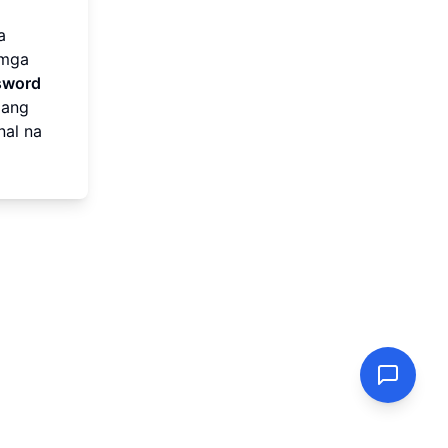
a
 mga
sword
 ang
nal na