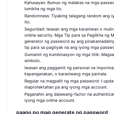
Kahusayan: Bumuo ng malakas na mga passwo
lumikha ng mga ito.
Randomness: Tiyaking talagang random ang 
ito.
Seguridad: Iwasan ang mga karaniwan o muli
online security. Mga Tip para sa Paglikha n
generator ng password ay ang pinakamadaling 
tip para sa pagtiyak na ang iyong mga passwor
Gumamit ng kumbinasyon ng mga titik: Magsama 
simbolo.
Iwasan ang paggamit ng personal na imporma
kapanganakan, o karaniwang mga parirala.
Regular na magpalit ng mga password: I-upd
maprotektahan pa ang iyong mga account.
Paganahin ang dalawang-factor na authentica
iyong mga online account.
paano po mag generate ng password