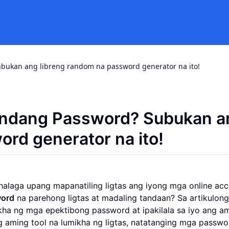
kan ang libreng random na password generator na ito!
ndang Password? Subukan a
rd generator na ito!
laga upang mapanatiling ligtas ang iyong mga online acc
ord
na parehong ligtas at madaling tandaan? Sa artikulong 
ha ng mga epektibong password at ipakilala sa iyo ang a
ng aming tool na lumikha ng ligtas, natatanging mga passwo