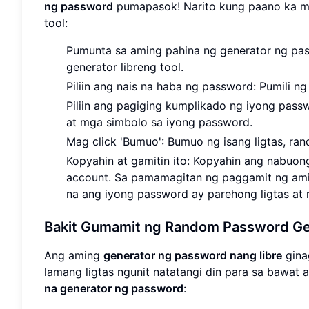
ng password
pumapasok! Narito kung paano ka 
tool:
Pumunta sa aming pahina ng generator ng pas
generator libreng tool.
Piliin ang nais na haba ng password: Pumili n
Piliin ang pagiging kumplikado ng iyong pas
at mga simbolo sa iyong password.
Mag click 'Bumuo': Bumuo ng isang ligtas, r
Kopyahin at gamitin ito: Kopyahin ang nabuo
account. Sa pamamagitan ng paggamit ng ami
na ang iyong password ay parehong ligtas at 
Bakit Gumamit ng Random Password Ge
Ang aming
generator ng password nang libre
gina
lamang ligtas ngunit natatangi din para sa bawat
na generator ng password
: