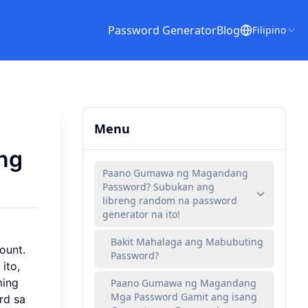
Password Generator
Blog
Filipino
Menu
ng
Paano Gumawa ng Magandang
Password? Subukan ang
libreng random na password
generator na ito!
Bakit Mahalaga ang Mabubuting
ount.
Password?
ito,
ming
Paano Gumawa ng Magandang
Mga Password Gamit ang isang
rd sa