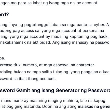
angan mo para sa lahat ng iyong mga online account.
ord?
g linya ng pagtatanggol laban sa mga banta sa cyber. A
isadong pag access sa iyong mga account at personal na
ang iyong mga account ay madaling kapitan ng pag hack,
 nakakahamak na aktibidad. Ang isang mahusay na passwo
pa.
rcase titik, numero, at mga espesyal na character.
aling hulaan na mga salita tulad ng iyong pangalan o kaa
sword sa iba't ibang account.
word Gamit ang isang Generator ng Passwor
 manu mano ay maaaring maging mahirap, lalo na kapag
 at pagiging matanda. Doon na ang ating
malakas na gene