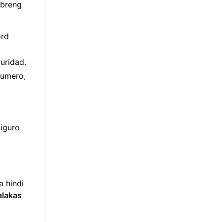
ibreng
ord
uridad.
numero,
iguro
 hindi
lakas