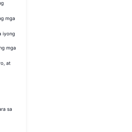
ng
ang mga
a iyong
ang mga
o, at
ara sa