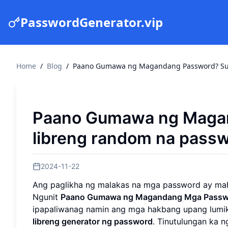
PasswordGenerator.vip
Home
/
Blog
/
Paano Gumawa ng Magandang Password? Subu
Paano Gumawa ng Maga
libreng random na passwo
2024-11-22
Ang paglikha ng malakas na mga password ay maha
Ngunit
Paano Gumawa ng Magandang Mga Passw
ipapaliwanag namin ang mga hakbang upang lumik
libreng generator ng password
. Tinutulungan ka 