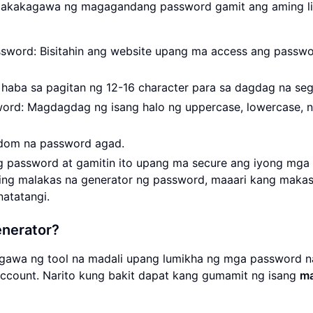
makakagawa ng magagandang password gamit ang aming l
sword: Bisitahin ang website upang ma access ang passw
g haba sa pagitan ng 12-16 character para sa dagdag na seg
sword: Magdagdag ng isang halo ng uppercase, lowercase, 
andom na password agad.
ng password at gamitin ito upang ma secure ang iyong mga
ng malakas na generator ng password, maaari kang makas
natatangi.
nerator?
gawa ng tool na madali upang lumikha ng mga password na
 account. Narito kung bakit dapat kang gumamit ng isang
ma