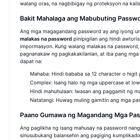
walang oras, na nagbibigay ng proteksyon na kail
Bakit Mahalaga ang Mabubuting Passw
Ang mga magagandang password ay ang iyong unan
malakas na password
pinipigilan ang hindi awtor
impormasyon. Kung walang malakas na password, 
pagnanakaw ng pagkakakilanlan, at iba pang mga
dapat na:
Mahaba: Hindi bababa sa 12 character o higit 
Complex: Isang halo ng mga uppercase at lowe
Hindi mahuhulaan: Iwasan ang paggamit ng mad
Natatangi: Huwag muling gamitin ang mga pas
Paano Gumawa ng Magandang Mga Pass
Ang paglikha ng isang mahusay na password nang
sinusubukang balansehin ang pagiging kumplikado