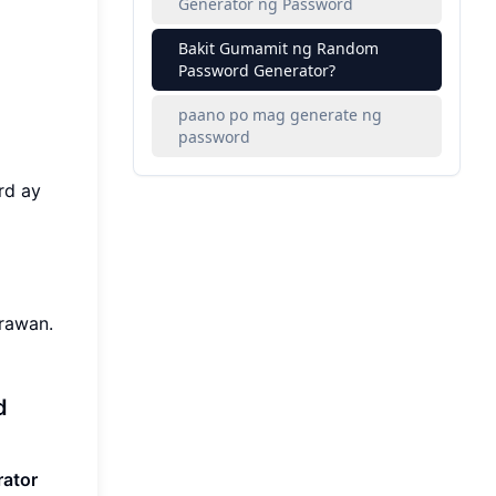
Generator ng Password
Bakit Gumamit ng Random
Password Generator?
paano po mag generate ng
password
rd ay
rawan.
d
rator