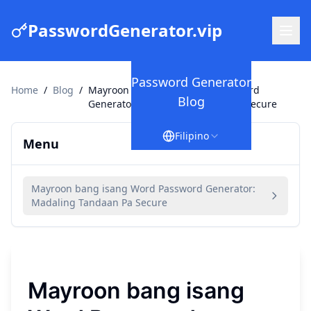
PasswordGenerator.vip
Password Generator
Home
/
Blog
/
Mayroon bang isang Word Password
Blog
Generator: Madaling Tandaan Pa Secure
Filipino
Menu
Mayroon bang isang Word Password Generator:
Madaling Tandaan Pa Secure
Mayroon bang isang