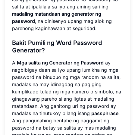
salita at ipakilala sa iyo ang aming sariling
madaling matandaan ang generator ng
password
, na dinisenyo upang mag alok ng
parehong kaginhawaan at seguridad.
Bakit Pumili ng Word Password
Generator?
A
Mga salita ng Generator ng Password
ay
nagbibigay daan sa iyo upang lumikha ng mga
password na binubuo ng mga random na salita,
madalas na may idinagdag na pagiging
kumplikado tulad ng mga numero o simbolo, na
ginagawang pareho silang ligtas at madaling
matandaan. Ang ganitong uri ng password ay
madalas na tinutukoy bilang isang
passphrase
.
Ang pangunahing bentahe ng paggamit ng
password na batay sa salita ay mas madaling
maalala kaysa sa isang random na string ng