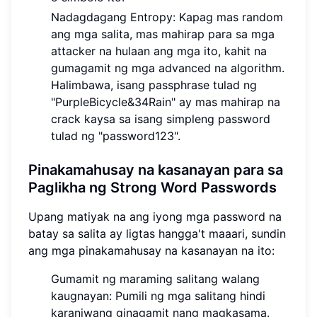
Nadagdagang Entropy: Kapag mas random
ang mga salita, mas mahirap para sa mga
attacker na hulaan ang mga ito, kahit na
gumagamit ng mga advanced na algorithm.
Halimbawa, isang passphrase tulad ng
"PurpleBicycle&34Rain" ay mas mahirap na
crack kaysa sa isang simpleng password
tulad ng "password123".
Pinakamahusay na kasanayan para sa
Paglikha ng Strong Word Passwords
Upang matiyak na ang iyong mga password na
batay sa salita ay ligtas hangga't maaari, sundin
ang mga pinakamahusay na kasanayan na ito:
Gumamit ng maraming salitang walang
kaugnayan: Pumili ng mga salitang hindi
karaniwang ginagamit nang magkasama.