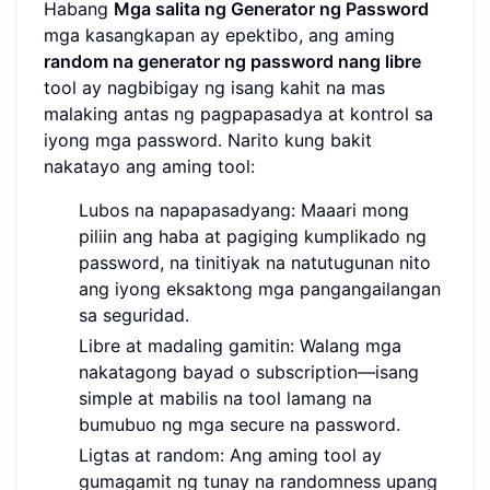
Habang
Mga salita ng Generator ng Password
mga kasangkapan ay epektibo, ang aming
random na generator ng password nang libre
tool ay nagbibigay ng isang kahit na mas
malaking antas ng pagpapasadya at kontrol sa
iyong mga password. Narito kung bakit
nakatayo ang aming tool:
Lubos na napapasadyang: Maaari mong
piliin ang haba at pagiging kumplikado ng
password, na tinitiyak na natutugunan nito
ang iyong eksaktong mga pangangailangan
sa seguridad.
Libre at madaling gamitin: Walang mga
nakatagong bayad o subscription—isang
simple at mabilis na tool lamang na
bumubuo ng mga secure na password.
Ligtas at random: Ang aming tool ay
gumagamit ng tunay na randomness upang