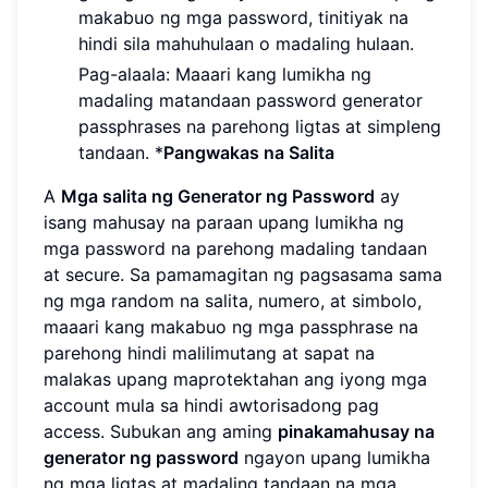
makabuo ng mga password, tinitiyak na
hindi sila mahuhulaan o madaling hulaan.
Pag-alaala: Maaari kang lumikha ng
madaling matandaan password generator
passphrases na parehong ligtas at simpleng
tandaan. *
Pangwakas na Salita
A
Mga salita ng Generator ng Password
ay
isang mahusay na paraan upang lumikha ng
mga password na parehong madaling tandaan
at secure. Sa pamamagitan ng pagsasama sama
ng mga random na salita, numero, at simbolo,
maaari kang makabuo ng mga passphrase na
parehong hindi malilimutang at sapat na
malakas upang maprotektahan ang iyong mga
account mula sa hindi awtorisadong pag
access. Subukan ang aming
pinakamahusay na
generator ng password
ngayon upang lumikha
ng mga ligtas at madaling tandaan na mga