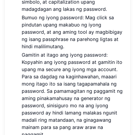
simbolo, at capitalization upang
madagdagan ang lakas ng password.
Bumuo ng iyong password: Mag click sa
pindutan upang makabuo ng iyong
password, at ang aming tool ay magbibigay
ng isang passphrase na parehong ligtas at
hindi malilimutang.
Gamitin at itago ang iyong password:
Kopyahin ang iyong password at gamitin ito
upang ma secure ang iyong mga account.
Para sa dagdag na kaginhawahan, maaari
mong itago ito sa isang tagapamahala ng
password. Sa pamamagitan ng paggamit ng
aming pinakamahusay na generator ng
password, sinisiguro mo na ang iyong
password ay hindi lamang malakas ngunit
madali ring matandaan, na ginagawang
mainam para sa pang araw araw na
paggamit.