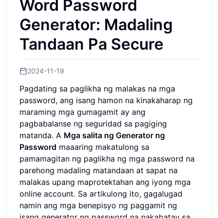
Word Password
Generator: Madaling
Tandaan Pa Secure
2024-11-19
Pagdating sa paglikha ng malakas na mga
password, ang isang hamon na kinakaharap ng
maraming mga gumagamit ay ang
pagbabalanse ng seguridad sa pagiging
matanda. A
Mga salita ng Generator ng
Password
maaaring makatulong sa
pamamagitan ng paglikha ng mga password na
parehong madaling matandaan at sapat na
malakas upang maprotektahan ang iyong mga
online account. Sa artikulong ito, gagalugad
namin ang mga benepisyo ng paggamit ng
isang generator ng password na nakabatay sa