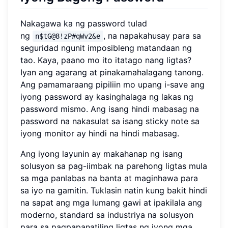
Nakagawa ka ng password tulad
ng
, na napakahusay para sa
n$tG@8!zP#qWv2&e
seguridad ngunit imposibleng matandaan ng
tao. Kaya, paano mo ito itatago nang ligtas?
Iyan ang agarang at pinakamahalagang tanong.
Ang pamamaraang pipiliin mo upang i-save ang
iyong password ay kasinghalaga ng lakas ng
password mismo. Ang isang hindi mabasag na
password na nakasulat sa isang sticky note sa
iyong monitor ay hindi na hindi mabasag.
Ang iyong layunin ay makahanap ng isang
solusyon sa pag-iimbak na parehong ligtas mula
sa mga panlabas na banta at maginhawa para
sa iyo na gamitin. Tuklasin natin kung bakit hindi
na sapat ang mga lumang gawi at ipakilala ang
moderno, standard sa industriya na solusyon
para sa pagpapanatiling ligtas ng iyong mga