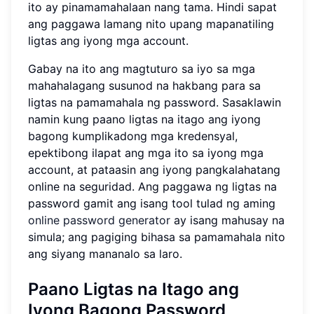
ito ay pinamamahalaan nang tama. Hindi sapat
ang paggawa lamang nito upang mapanatiling
ligtas ang iyong mga account.
Gabay na ito ang magtuturo sa iyo sa mga
mahahalagang susunod na hakbang para sa
ligtas na pamamahala ng password. Sasaklawin
namin kung paano ligtas na itago ang iyong
bagong kumplikadong mga kredensyal,
epektibong ilapat ang mga ito sa iyong mga
account, at pataasin ang iyong pangkalahatang
online na seguridad. Ang paggawa ng ligtas na
password gamit ang isang tool tulad ng aming
online password generator
ay isang mahusay na
simula; ang pagiging bihasa sa pamamahala nito
ang siyang mananalo sa laro.
Paano Ligtas na Itago ang
Iyong Bagong Password