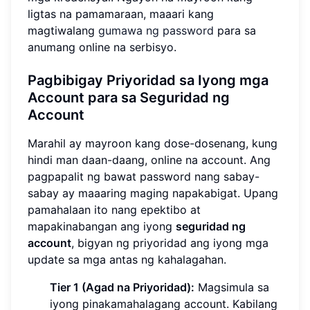
ligtas na pamamaraan, maaari kang
magtiwalang
gumawa ng password
para sa
anumang online na serbisyo.
Pagbibigay Priyoridad sa Iyong mga
Account para sa
Seguridad ng
Account
Marahil ay mayroon kang dose-dosenang, kung
hindi man daan-daang, online na account. Ang
pagpapalit ng bawat password nang sabay-
sabay ay maaaring maging napakabigat. Upang
pamahalaan ito nang epektibo at
mapakinabangan ang iyong
seguridad ng
account
, bigyan ng priyoridad ang iyong mga
update sa mga antas ng kahalagahan.
Tier 1 (Agad na Priyoridad):
Magsimula sa
iyong pinakamahalagang account. Kabilang