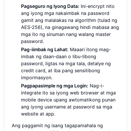
Pagseguro ng Iyong Data:
Ini-encrypt nito
ang iyong mga nakaimbak na password
gamit ang malalakas na algorithm (tulad ng
AES-256), na ginagawang hindi mabasa ang
mga ito ng sinuman nang walang master
password.
Pag-iimbak ng Lahat:
Maaari itong mag-
imbak ng daan-daan o libu-libong
password, ligtas na mga tala, detalye ng
credit card, at iba pang sensitibong
impormasyon.
Pagpapasimple ng mga Login:
Nag-i-
integrate ito sa iyong web browser at mga
mobile device upang awtomatikong punan
ang iyong username at password sa mga
website at app.
Ang paggamit ng isang tagapamahala ng