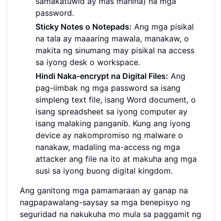
samakatuwid ay mas mahina) na mga
password.
Sticky Notes o Notepads:
Ang mga pisikal
na tala ay maaaring mawala, manakaw, o
makita ng sinumang may pisikal na access
sa iyong desk o workspace.
Hindi Naka-encrypt na Digital Files:
Ang
pag-iimbak ng mga password sa isang
simpleng text file, isang Word document, o
isang spreadsheet sa iyong computer ay
isang malaking panganib. Kung ang iyong
device ay nakompromiso ng malware o
nanakaw, madaling ma-access ng mga
attacker ang file na ito at makuha ang mga
susi sa iyong buong digital kingdom.
Ang ganitong mga pamamaraan ay ganap na
nagpapawalang-saysay sa mga benepisyo ng
seguridad na nakukuha mo mula sa paggamit ng