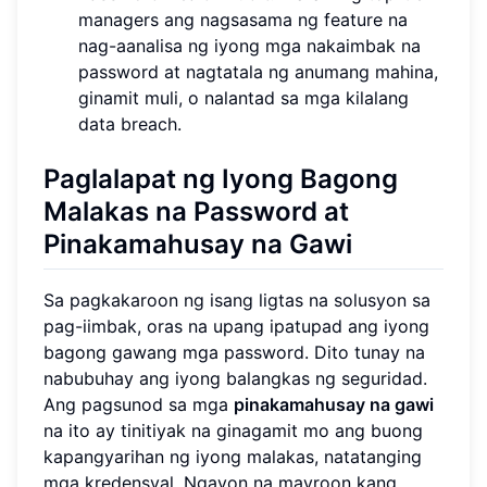
managers ang nagsasama ng feature na
nag-aanalisa ng iyong mga nakaimbak na
password at nagtatala ng anumang mahina,
ginamit muli, o nalantad sa mga kilalang
data breach.
Paglalapat ng Iyong Bagong
Malakas na Password at
Pinakamahusay na Gawi
Sa pagkakaroon ng isang ligtas na solusyon sa
pag-iimbak, oras na upang ipatupad ang iyong
bagong gawang mga password. Dito tunay na
nabubuhay ang iyong balangkas ng seguridad.
Ang pagsunod sa mga
pinakamahusay na gawi
na ito ay tinitiyak na ginagamit mo ang buong
kapangyarihan ng iyong malakas, natatanging
mga kredensyal. Ngayon na mayroon kang