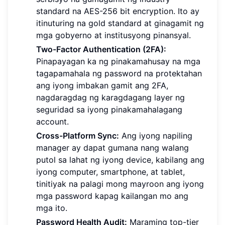
standard na AES-256 bit encryption. Ito ay
itinuturing na gold standard at ginagamit ng
mga gobyerno at institusyong pinansyal.
Two-Factor Authentication (2FA):
Pinapayagan ka ng pinakamahusay na mga
tagapamahala ng password na protektahan
ang iyong imbakan gamit ang 2FA,
nagdaragdag ng karagdagang layer ng
seguridad sa iyong pinakamahalagang
account.
Cross-Platform Sync:
Ang iyong napiling
manager ay dapat gumana nang walang
putol sa lahat ng iyong device, kabilang ang
iyong computer, smartphone, at tablet,
tinitiyak na palagi mong mayroon ang iyong
mga password kapag kailangan mo ang
mga ito.
Password Health Audit:
Maraming top-tier