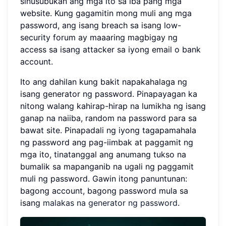
sinusubukan ang mga ito sa iba pang mga
website. Kung gagamitin mong muli ang mga
password, ang isang breach sa isang low-
security forum ay maaaring magbigay ng
access sa isang attacker sa iyong email o bank
account.
Ito ang dahilan kung bakit napakahalaga ng
isang generator ng password. Pinapayagan ka
nitong walang kahirap-hirap na lumikha ng isang
ganap na naiiba, random na password para sa
bawat site. Pinapadali ng iyong tagapamahala
ng password ang pag-iimbak at paggamit ng
mga ito, tinatanggal ang anumang tukso na
bumalik sa mapanganib na ugali ng paggamit
muli ng password. Gawin itong panuntunan:
bagong account, bagong password mula sa
isang
malakas na generator ng password
.