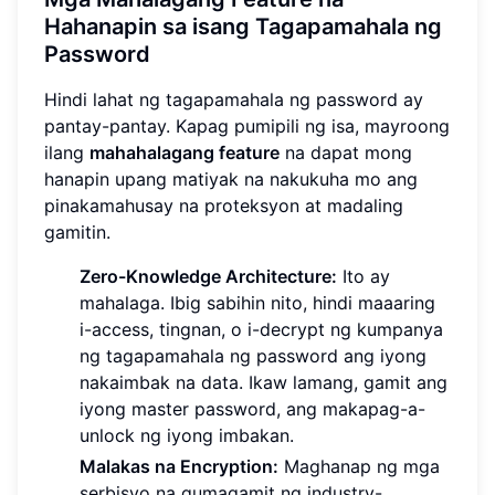
Hahanapin sa isang Tagapamahala ng
Password
Hindi lahat ng tagapamahala ng password ay
pantay-pantay. Kapag pumipili ng isa, mayroong
ilang
mahahalagang feature
na dapat mong
hanapin upang matiyak na nakukuha mo ang
pinakamahusay na proteksyon at madaling
gamitin.
Zero-Knowledge Architecture:
Ito ay
mahalaga. Ibig sabihin nito, hindi maaaring
i-access, tingnan, o i-decrypt ng kumpanya
ng tagapamahala ng password ang iyong
nakaimbak na data. Ikaw lamang, gamit ang
iyong master password, ang makapag-a-
unlock ng iyong imbakan.
Malakas na Encryption:
Maghanap ng mga
serbisyo na gumagamit ng industry-