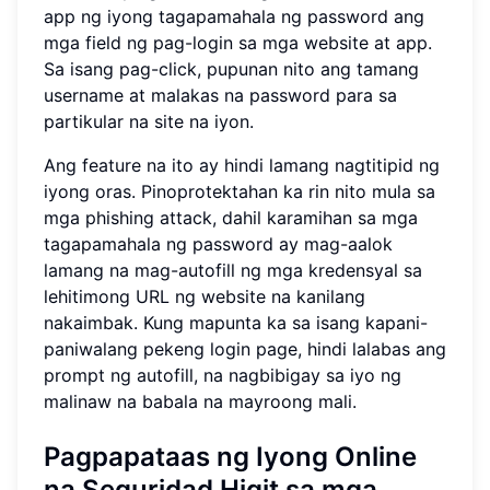
app ng iyong tagapamahala ng password ang
mga field ng pag-login sa mga website at app.
Sa isang pag-click, pupunan nito ang tamang
username at malakas na password para sa
partikular na site na iyon.
Ang feature na ito ay hindi lamang nagtitipid ng
iyong oras. Pinoprotektahan ka rin nito mula sa
mga phishing attack, dahil karamihan sa mga
tagapamahala ng password ay mag-aalok
lamang na mag-autofill ng mga kredensyal sa
lehitimong URL ng website na kanilang
nakaimbak. Kung mapunta ka sa isang kapani-
paniwalang pekeng login page, hindi lalabas ang
prompt ng autofill, na nagbibigay sa iyo ng
malinaw na babala na mayroong mali.
Pagpapataas ng Iyong Online
na Seguridad Higit sa mga