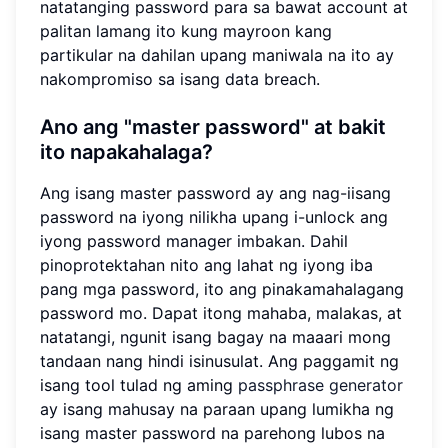
natatanging password para sa bawat account at
palitan lamang ito kung mayroon kang
partikular na dahilan upang maniwala na ito ay
nakompromiso sa isang data breach.
Ano ang "master password" at bakit
ito napakahalaga?
Ang isang master password ay ang nag-iisang
password na iyong nilikha upang i-unlock ang
iyong password manager imbakan. Dahil
pinoprotektahan nito ang lahat ng iyong iba
pang mga password, ito ang pinakamahalagang
password mo. Dapat itong mahaba, malakas, at
natatangi, ngunit isang bagay na maaari mong
tandaan nang hindi isinusulat. Ang paggamit ng
isang tool tulad ng aming
passphrase generator
ay isang mahusay na paraan upang lumikha ng
isang master password na parehong lubos na