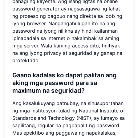
bahagi ng kliyente. Ang isang ligtas na online
password generator ay nagsasagawa ng lahat
ng proseso ng pagbuo nang direkta sa loob ng
iyong browser. Nangangahulugan ito na ang
password na iyong nilikha ay hindi kailanman
ipinapadala sa internet o nakaimbak sa aming
mga server. Wala kaming access dito, tinitiyak
na ang iyong privacy at seguridad ay ganap na
protektado.
Gaano kadalas ko dapat palitan ang
aking mga password para sa
maximum na seguridad?
Ang kasalukuyang patnubay, na sinusuportahan
ng mga institusyon tulad ng National Institute of
Standards and Technology (NIST), ay lumayo sa
sapilitang, regular na pagpapalit ng password.
Mas epektibo ang paggawa ng napakalakas,