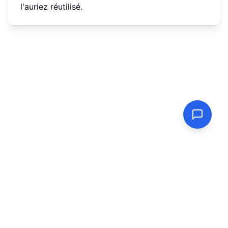
l'auriez réutilisé.
PasswordGenerator.vip