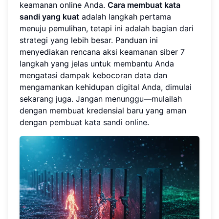
keamanan online Anda.
Cara membuat kata
sandi yang kuat
adalah langkah pertama
menuju pemulihan, tetapi ini adalah bagian dari
strategi yang lebih besar. Panduan ini
menyediakan rencana aksi keamanan siber 7
langkah yang jelas untuk membantu Anda
mengatasi dampak kebocoran data dan
mengamankan kehidupan digital Anda, dimulai
sekarang juga. Jangan menunggu—mulailah
dengan membuat kredensial baru yang aman
dengan
pembuat kata sandi online
.