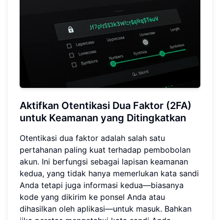
Aktifkan Otentikasi Dua Faktor (2FA)
untuk Keamanan yang Ditingkatkan
Otentikasi dua faktor adalah salah satu
pertahanan paling kuat terhadap pembobolan
akun. Ini berfungsi sebagai lapisan keamanan
kedua, yang tidak hanya memerlukan kata sandi
Anda tetapi juga informasi kedua—biasanya
kode yang dikirim ke ponsel Anda atau
dihasilkan oleh aplikasi—untuk masuk. Bahkan