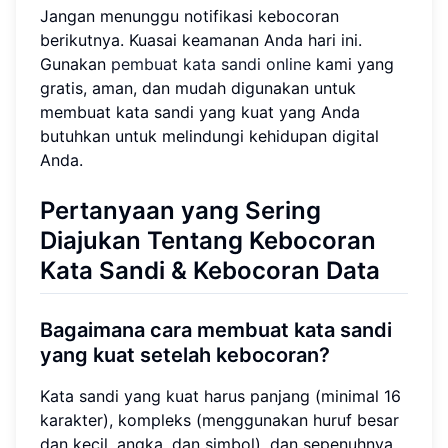
Jangan menunggu notifikasi kebocoran
berikutnya. Kuasai keamanan Anda hari ini.
Gunakan
pembuat kata sandi online
kami yang
gratis, aman, dan mudah digunakan untuk
membuat kata sandi yang kuat yang Anda
butuhkan untuk melindungi kehidupan digital
Anda.
Pertanyaan yang Sering
Diajukan Tentang Kebocoran
Kata Sandi & Kebocoran Data
Bagaimana cara membuat kata sandi
yang kuat setelah kebocoran?
Kata sandi yang kuat harus panjang (minimal 16
karakter), kompleks (menggunakan huruf besar
dan kecil, angka, dan simbol), dan sepenuhnya