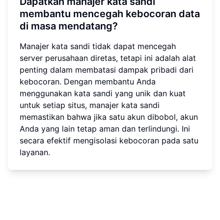
Dapatkah manajer kata sandi
membantu mencegah kebocoran data
di masa mendatang?
Manajer kata sandi tidak dapat mencegah
server perusahaan diretas, tetapi ini adalah alat
penting dalam membatasi dampak pribadi dari
kebocoran. Dengan membantu Anda
menggunakan kata sandi yang unik dan kuat
untuk setiap situs, manajer kata sandi
memastikan bahwa jika satu akun dibobol, akun
Anda yang lain tetap aman dan terlindungi. Ini
secara efektif mengisolasi kebocoran pada satu
layanan.