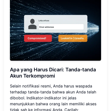
Apa yang Harus Dicari: Tanda-tanda
Akun Terkompromi
Selain notifikasi resmi, Anda harus waspada
terhadap tanda-tanda bahwa akun Anda telah
dibobol. Indikator-indikator ini jelas
menunjukkan bahwa orang lain memiliki akses
tidak sah ke informasi Anda. Carilah: