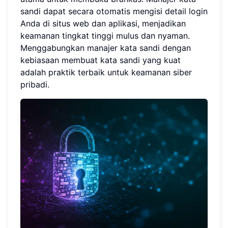
sandi dapat secara otomatis mengisi detail login
Anda di situs web dan aplikasi, menjadikan
keamanan tingkat tinggi mulus dan nyaman.
Menggabungkan manajer kata sandi dengan
kebiasaan membuat kata sandi yang kuat
adalah praktik terbaik untuk keamanan siber
pribadi.