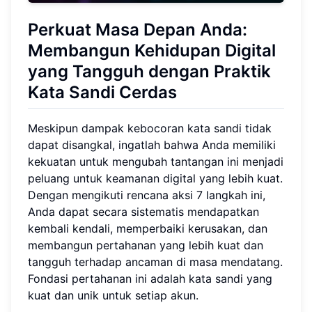
Perkuat Masa Depan Anda:
Membangun Kehidupan Digital
yang Tangguh dengan Praktik
Kata Sandi Cerdas
Meskipun dampak kebocoran kata sandi tidak
dapat disangkal, ingatlah bahwa Anda memiliki
kekuatan untuk mengubah tantangan ini menjadi
peluang untuk keamanan digital yang lebih kuat.
Dengan mengikuti rencana aksi 7 langkah ini,
Anda dapat secara sistematis mendapatkan
kembali kendali, memperbaiki kerusakan, dan
membangun pertahanan yang lebih kuat dan
tangguh terhadap ancaman di masa mendatang.
Fondasi pertahanan ini adalah kata sandi yang
kuat dan unik untuk setiap akun.