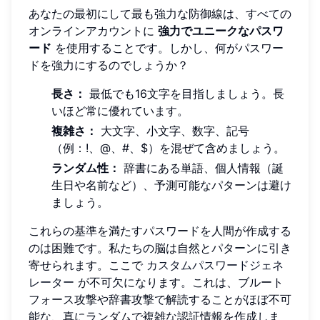
あなたの最初にして最も強力な防御線は、すべての
オンラインアカウントに
強力でユニークなパスワ
ード
を使用することです。しかし、何がパスワー
ドを強力にするのでしょうか？
長さ：
最低でも16文字を目指しましょう。長
いほど常に優れています。
複雑さ：
大文字、小文字、数字、記号
（例：!、@、#、$）を混ぜて含めましょう。
ランダム性：
辞書にある単語、個人情報（誕
生日や名前など）、予測可能なパターンは避け
ましょう。
これらの基準を満たすパスワードを人間が作成する
のは困難です。私たちの脳は自然とパターンに引き
寄せられます。ここで
カスタムパスワードジェネ
レーター
が不可欠になります。これは、ブルート
フォース攻撃や辞書攻撃で解読することがほぼ不可
能な、真にランダムで複雑な認証情報を作成しま