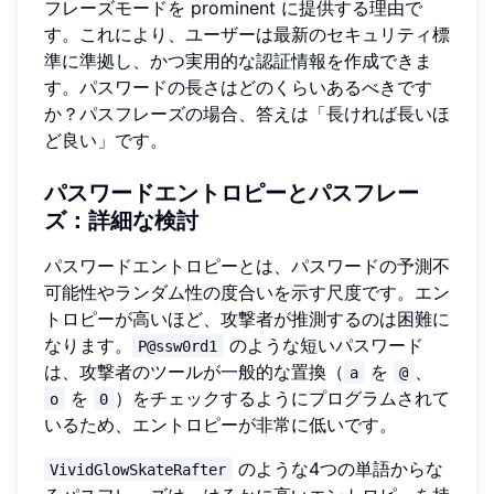
フレーズモードを prominent に提供する理由で
す。これにより、ユーザーは最新のセキュリティ標
準に準拠し、かつ実用的な認証情報を作成できま
す。パスワードの長さはどのくらいあるべきです
か？パスフレーズの場合、答えは「長ければ長いほ
ど良い」です。
パスワードエントロピーとパスフレー
ズ：詳細な検討
パスワードエントロピーとは、パスワードの予測不
可能性やランダム性の度合いを示す尺度です。エン
トロピーが高いほど、攻撃者が推測するのは困難に
なります。
のような短いパスワード
P@ssw0rd1
は、攻撃者のツールが一般的な置換（
を
、
a
@
を
）をチェックするようにプログラムされて
o
0
いるため、エントロピーが非常に低いです。
のような4つの単語からな
VividGlowSkateRafter