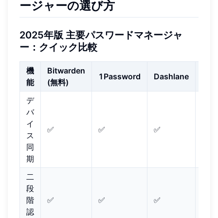
ージャーの選び方
2025年版 主要パスワードマネージャ
ー：クイック比較
機
Bitwarden
1Password
Dashlane
Kee
能
(無料)
デ
バ
イ
✅
✅
✅
✅
ス
同
期
二
段
階
✅
✅
✅
✅
認