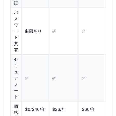
証
パ
ス
ワ
ー
制限あり
✅
✅
✅
ド
共
有
セ
キ
ュ
ア
✅
✅
✅
✅
ノ
ー
ト
価
$0/$40/年
$36/年
$60/年
$35
格