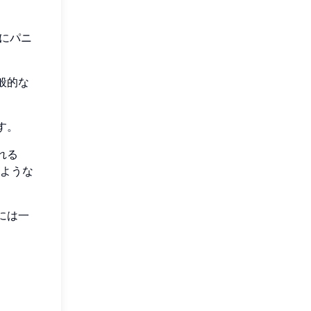
にパニ
般的な
す。
れる
のような
には一