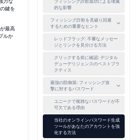
強力な
フィッシング詐欺成功による壊滅
的な影響
の鍵を
フィッシング詐欺を見破り回避
するための重要なヒント
が最高
プルか
レッドフラッグ: 不審なメッセー
ジとリンクを見分ける方法
クリックする前に確認: デジタル
デューデリジェンスのベストプラ
クティス
最強の防御策: フィッシング攻
撃に対するパスワード
ユニークで複雑なパスワードが不
可欠である理由
当社のオンラインパスワード生成
ツールがあなたのアカウントを強
化する方法