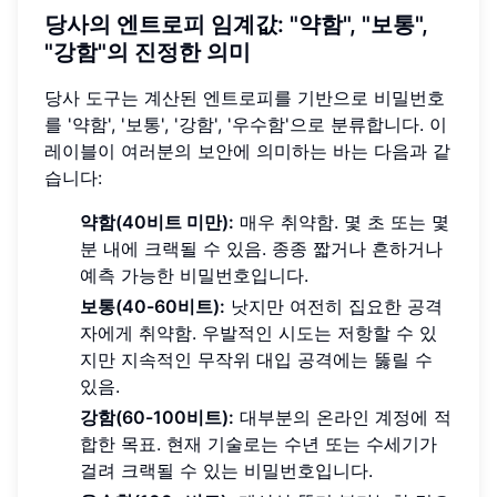
당사의 엔트로피 임계값: "약함", "보통",
"강함"의 진정한 의미
당사 도구는 계산된 엔트로피를 기반으로 비밀번호
를 '약함', '보통', '강함', '우수함'으로 분류합니다. 이
레이블이 여러분의 보안에 의미하는 바는 다음과 같
습니다:
약함(40비트 미만):
매우 취약함. 몇 초 또는 몇
분 내에 크랙될 수 있음. 종종 짧거나 흔하거나
예측 가능한 비밀번호입니다.
보통(40-60비트):
낫지만 여전히 집요한 공격
자에게 취약함. 우발적인 시도는 저항할 수 있
지만 지속적인 무작위 대입 공격에는 뚫릴 수
있음.
강함(60-100비트):
대부분의 온라인 계정에 적
합한 목표. 현재 기술로는 수년 또는 수세기가
걸려 크랙될 수 있는 비밀번호입니다.