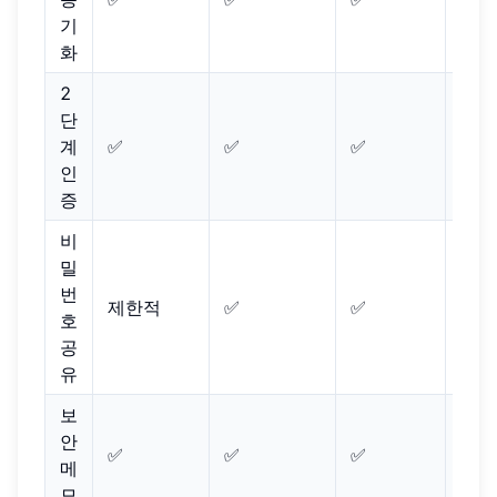
기
화
2
단
계
✅
✅
✅
✅
인
증
비
밀
번
제한적
✅
✅
✅
호
공
유
보
안
✅
✅
✅
✅
메
모