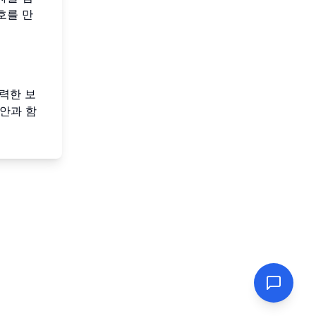
호를 만
력한 보
안과 함