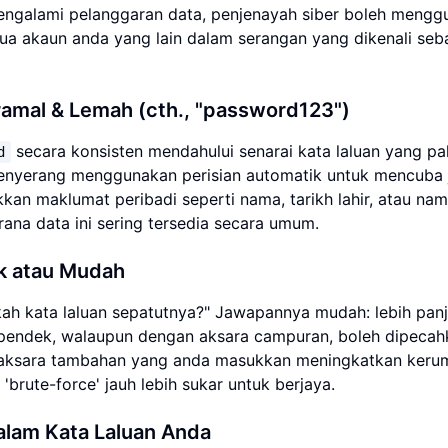
 mengalami pelanggaran data, penjenayah siber boleh meng
a akaun anda yang lain dalam serangan yang dikenali seb
mal & Lemah (cth., "password123")
secara konsisten mendahului senarai kata laluan yang pa
d
nyerang menggunakan perisian automatik untuk mencuba 
an maklumat peribadi seperti nama, tarikh lahir, atau na
ana data ini sering tersedia secara umum.
ek atau Mudah
ah kata laluan sepatutnya?" Jawapannya mudah: lebih pan
ng pendek, walaupun dengan aksara campuran, boleh dipeca
 aksara tambahan yang anda masukkan meningkatkan keru
brute-force' jauh lebih sukar untuk berjaya.
lam Kata Laluan Anda