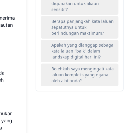
digunakan untuk akaun
sensitif?
enerima
Berapa panjangkah kata laluan
pautan
sepatutnya untuk
perlindungan maksimum?
Apakah yang dianggap sebagai
kata laluan "baik" dalam
landskap digital hari ini?
Bolehkah saya mengingati kata
nda—
laluan kompleks yang dijana
eh
oleh alat anda?
enukar
 yang
a