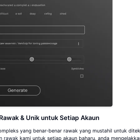
Rawak & Unik untuk Setiap Akaun
ompleks yang benar-benar rawak yang mustahil untuk ditek
an rawak
kami untuk setiap akaun baharu, anda mengelakka