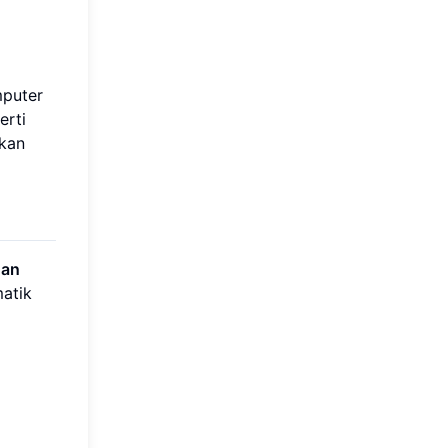
mputer
erti
rkan
uan
matik