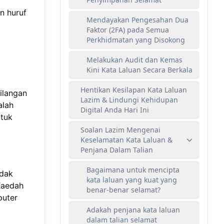
n huruf
Mendayakan Pengesahan Dua
Faktor (2FA) pada Semua
Perkhidmatan yang Disokong
Melakukan Audit dan Kemas
Kini Kata Laluan Secara Berkala
Hentikan Kesilapan Kata Laluan
ilangan
Lazim & Lindungi Kehidupan
alah
Digital Anda Hari Ini
ntuk
Soalan Lazim Mengenai
Keselamatan Kata Laluan &
Penjana Dalam Talian
Bagaimana untuk mencipta
idak
kata laluan yang kuat yang
Kaedah
benar-benar selamat?
puter
Adakah penjana kata laluan
dalam talian selamat