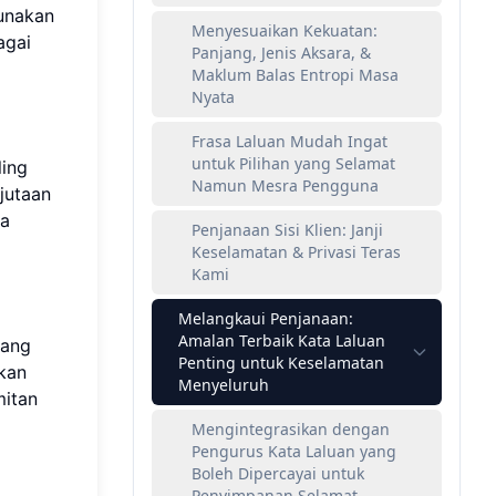
gunakan
Menyesuaikan Kekuatan:
agai
Panjang, Jenis Aksara, &
Maklum Balas Entropi Masa
Nyata
Frasa Laluan Mudah Ingat
untuk Pilihan yang Selamat
ling
Namun Mesra Pengguna
jutaan
ma
Penjanaan Sisi Klien: Janji
Keselamatan & Privasi Teras
Kami
Melangkaui Penjanaan:
Amalan Terbaik Kata Laluan
jang
Penting untuk Keselamatan
hkan
Menyeluruh
mitan
Mengintegrasikan dengan
Pengurus Kata Laluan yang
Boleh Dipercayai untuk
Penyimpanan Selamat