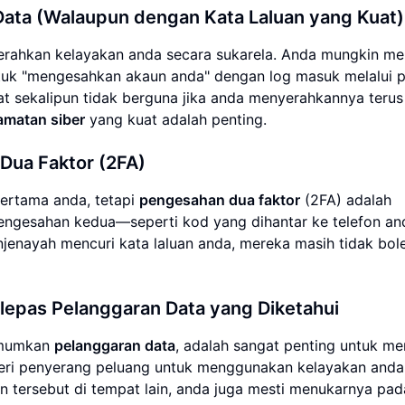
Data (Walaupun dengan Kata Laluan yang Kuat)
rahkan kelayakan anda secara sukarela. Anda mungkin m
tuk "mengesahkan akaun anda" dengan log masuk melalui 
uat sekalipun tidak berguna jika anda menyerahkannya terus
amatan siber
yang kuat adalah penting.
ua Faktor (2FA)
pertama anda, tetapi
pengesahan dua faktor
(2FA) adalah
engesahan kedua—seperti kod yang dihantar ke telefon a
njenayah mencuri kata laluan anda, mereka masih tidak bol
lepas Pelanggaran Data yang Diketahui
umumkan
pelanggaran data
, adalah sangat penting untuk m
eri penyerang peluang untuk menggunakan kelayakan anda
an tersebut di tempat lain, anda juga mesti menukarnya pad