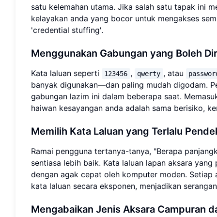
satu kelemahan utama. Jika salah satu tapak ini
kelayakan anda yang bocor untuk mengakses semu
'credential stuffing'.
Menggunakan Gabungan yang Boleh Dira
Kata laluan seperti
,
, atau
123456
qwerty
passwor
banyak digunakan—dan paling mudah digodam. Pe
gabungan lazim ini dalam beberapa saat. Memasukk
haiwan kesayangan anda adalah sama berisiko, ker
Memilih Kata Laluan yang Terlalu Pend
Ramai pengguna tertanya-tanya, "Berapa panjangk
sentiasa lebih baik. Kata laluan lapan aksara ya
dengan agak cepat oleh komputer moden. Setiap
kata laluan secara eksponen, menjadikan serangan '
Mengabaikan Jenis Aksara Campuran da