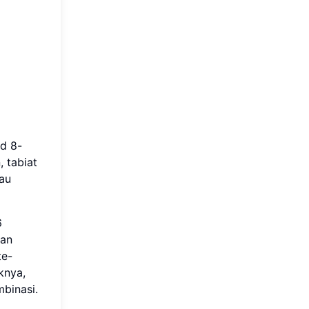
rd 8-
 tabiat
tau
6
ran
te-
knya,
binasi.