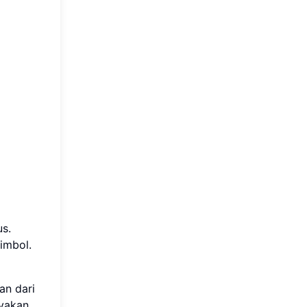
s.
imbol.
an dari
nyakan