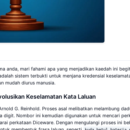
ma anda, mari fahami apa yang menjadikan kaedah ini begi
adalah sistem terbukti untuk menjana kredensial keselamat
un mudah diurus manusia.
olusikan Keselamatan Kata Laluan
Arnold G. Reinhold. Proses asal melibatkan melambung dad
lima digit. Nombor ini kemudian digunakan untuk mencari per
narai perkataan Diceware. Dengan mengulangi proses ini b
ntuk membentuk frasa laluan, seperti
kuda betul bateria 