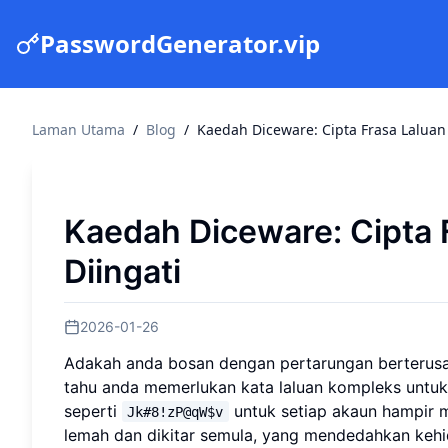
PasswordGenerator.vip
Laman Utama
/
Blog
/
Kaedah Diceware: Cipta Frasa Laluan
Kaedah Diceware: Cipta 
Diingati
2026-01-26
Adakah anda bosan dengan pertarungan berterusan
tahu anda memerlukan kata laluan kompleks untuk 
seperti
untuk setiap akaun hampir 
Jk#8!zP@qW$v
lemah dan dikitar semula, yang mendedahkan kehi