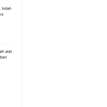
Inilah
eks
ah alat
beri