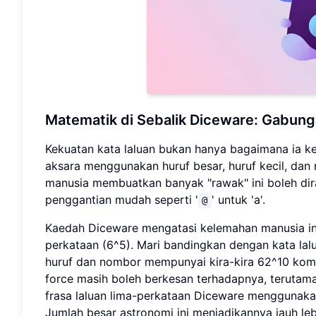
Matematik di Sebalik Diceware: Gabung
Kekuatan kata laluan bukan hanya bagaimana ia kel
aksara menggunakan huruf besar, huruf kecil, da
manusia membuatkan banyak "rawak" ini boleh dira
penggantian mudah seperti '
' untuk 'a'.
@
Kaedah Diceware mengatasi kelemahan manusia in
perkataan (6^5). Mari bandingkan dengan kata lal
huruf dan nombor mempunyai kira-kira 62^10 kombi
force masih boleh berkesan terhadapnya, terutama
frasa laluan lima-perkataan Diceware menggunaka
Jumlah besar astronomi ini menjadikannya jauh leb