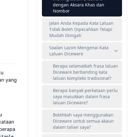
dengan Aksara Khas dan
Nombor
Jalan Anda Kepada Kata Laluan
Tidak Boleh Dipecahkan Tetapi
Mudah Diingati
Soalan Lazim Mengenai Kata
Laluan Diceware
Berapa selamatkah frasa laluan
Diceware berbanding kata
tu
laluan kompleks tradisional?
an yang
Berapa banyak perkataan perlu
saya masukkan dalam frasa
laluan Diceware?
u
Bolehkah saya menggunakan
Diceware untuk semua akaun
kataan
dalam talian saya?
eberapa
.
staple