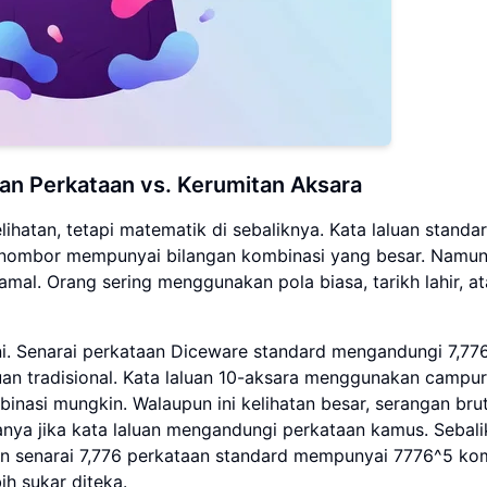
an Perkataan vs. Kerumitan Aksara
ihatan, tetapi matematik di sebaliknya. Kata laluan standa
n nombor mempunyai bilangan kombinasi yang besar. Namun,
mal. Orang sering menggunakan pola biasa, tarikh lahir, a
i. Senarai perkataan Diceware standard mengandungi 7,77
uan tradisional. Kata laluan 10-aksara menggunakan campu
nasi mungkin. Walaupun ini kelihatan besar, serangan bru
nya jika kata laluan mengandungi perkataan kamus. Sebali
n senarai 7,776 perkataan standard mempunyai 7776^5 kom
ih sukar diteka.