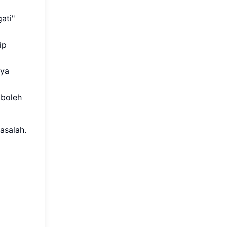
ati"
ip
nya
 boleh
asalah.