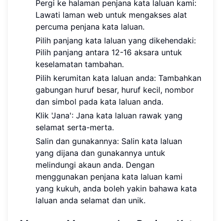
Pergi ke halaman penjana kata laluan kami:
Lawati laman web untuk mengakses alat
percuma penjana kata laluan.
Pilih panjang kata laluan yang dikehendaki:
Pilih panjang antara 12-16 aksara untuk
keselamatan tambahan.
Pilih kerumitan kata laluan anda: Tambahkan
gabungan huruf besar, huruf kecil, nombor
dan simbol pada kata laluan anda.
Klik 'Jana': Jana kata laluan rawak yang
selamat serta-merta.
Salin dan gunakannya: Salin kata laluan
yang dijana dan gunakannya untuk
melindungi akaun anda. Dengan
menggunakan penjana kata laluan kami
yang kukuh, anda boleh yakin bahawa kata
laluan anda selamat dan unik.