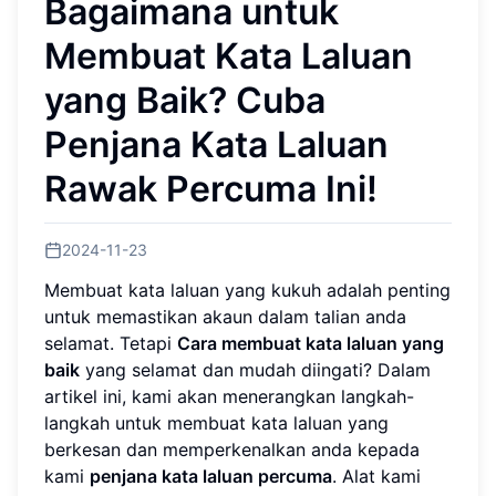
Bagaimana untuk
Membuat Kata Laluan
yang Baik? Cuba
Penjana Kata Laluan
Rawak Percuma Ini!
2024-11-23
Membuat kata laluan yang kukuh adalah penting
untuk memastikan akaun dalam talian anda
selamat. Tetapi
Cara membuat kata laluan yang
baik
yang selamat dan mudah diingati? Dalam
artikel ini, kami akan menerangkan langkah-
langkah untuk membuat kata laluan yang
berkesan dan memperkenalkan anda kepada
kami
penjana kata laluan percuma
. Alat kami