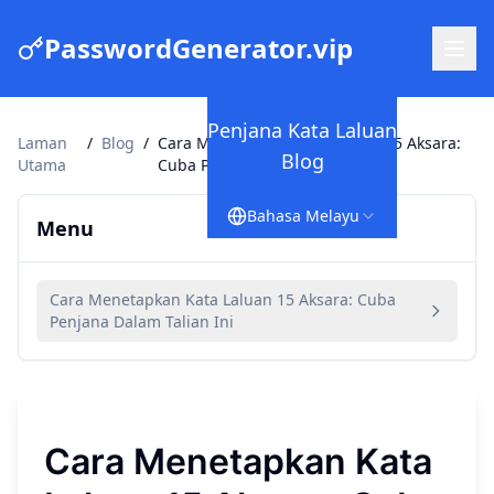
PasswordGenerator.vip
Penjana Kata Laluan
Laman
/
Blog
/
Cara Menetapkan Kata Laluan 15 Aksara:
Blog
Utama
Cuba Penjana Dalam Talian Ini
Bahasa Melayu
Menu
Cara Menetapkan Kata Laluan 15 Aksara: Cuba
Penjana Dalam Talian Ini
Cara Menetapkan Kata