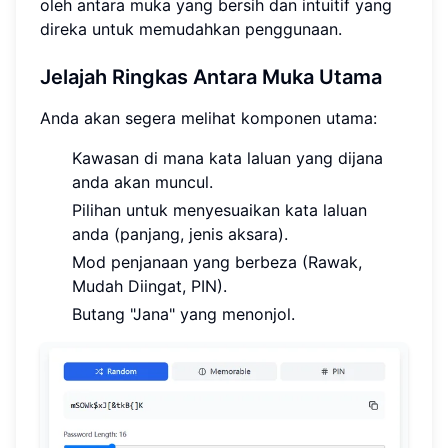
oleh antara muka yang bersih dan intuitif yang
direka untuk memudahkan penggunaan.
Jelajah Ringkas Antara Muka Utama
Anda akan segera melihat komponen utama:
Kawasan di mana kata laluan yang dijana
anda akan muncul.
Pilihan untuk menyesuaikan kata laluan
anda (panjang, jenis aksara).
Mod penjanaan yang berbeza (Rawak,
Mudah Diingat, PIN).
Butang "Jana" yang menonjol.