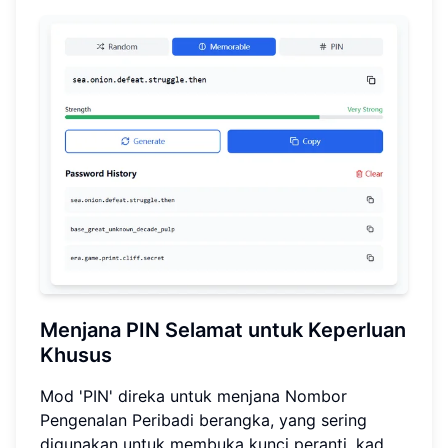
Menjana PIN Selamat untuk Keperluan
Khusus
Mod 'PIN' direka untuk menjana Nombor
Pengenalan Peribadi berangka, yang sering
digunakan untuk membuka kunci peranti, kad