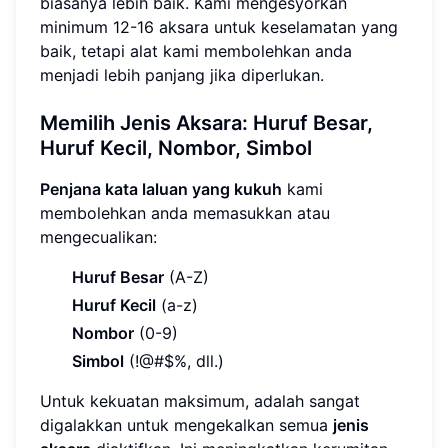
biasanya lebih baik. Kami mengesyorkan
minimum 12-16 aksara untuk keselamatan yang
baik, tetapi alat kami membolehkan anda
menjadi lebih panjang jika diperlukan.
Memilih Jenis Aksara: Huruf Besar,
Huruf Kecil, Nombor, Simbol
Penjana kata laluan yang kukuh
kami
membolehkan anda memasukkan atau
mengecualikan:
Huruf Besar
(A-Z)
Huruf Kecil
(a-z)
Nombor
(0-9)
Simbol
(!@#$%, dll.)
Untuk kekuatan maksimum, adalah sangat
digalakkan untuk mengekalkan semua
jenis