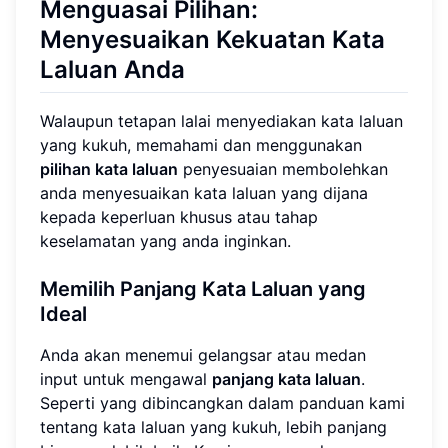
Menguasai Pilihan:
Menyesuaikan Kekuatan Kata
Laluan Anda
Walaupun tetapan lalai menyediakan kata laluan
yang kukuh, memahami dan menggunakan
pilihan kata laluan
penyesuaian membolehkan
anda menyesuaikan kata laluan yang dijana
kepada keperluan khusus atau tahap
keselamatan yang anda inginkan.
Memilih Panjang Kata Laluan yang
Ideal
Anda akan menemui gelangsar atau medan
input untuk mengawal
panjang kata laluan
.
Seperti yang dibincangkan dalam panduan kami
tentang kata laluan yang kukuh, lebih panjang