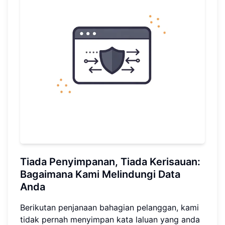
Tiada Penyimpanan, Tiada Kerisauan:
Bagaimana Kami Melindungi Data
Anda
Berikutan penjanaan bahagian pelanggan, kami
tidak pernah menyimpan kata laluan yang anda