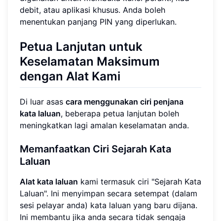
debit, atau aplikasi khusus. Anda boleh
menentukan panjang PIN yang diperlukan.
Petua Lanjutan untuk
Keselamatan Maksimum
dengan Alat Kami
Di luar asas
cara menggunakan ciri penjana
kata laluan
, beberapa petua lanjutan boleh
meningkatkan lagi amalan keselamatan anda.
Memanfaatkan Ciri Sejarah Kata
Laluan
Alat kata laluan
kami termasuk ciri "Sejarah Kata
Laluan". Ini menyimpan secara setempat (dalam
sesi pelayar anda) kata laluan yang baru dijana.
Ini membantu jika anda secara tidak sengaja