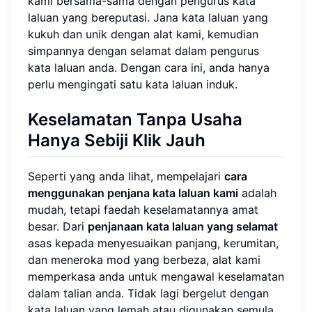
kami bersama-sama dengan pengurus kata
laluan yang bereputasi. Jana kata laluan yang
kukuh dan unik dengan alat kami, kemudian
simpannya dengan selamat dalam pengurus
kata laluan anda. Dengan cara ini, anda hanya
perlu mengingati satu kata laluan induk.
Keselamatan Tanpa Usaha
Hanya Sebiji Klik Jauh
Seperti yang anda lihat, mempelajari
cara
menggunakan penjana kata laluan kami
adalah
mudah, tetapi faedah keselamatannya amat
besar. Dari
penjanaan kata laluan yang selamat
asas kepada menyesuaikan panjang, kerumitan,
dan meneroka mod yang berbeza, alat kami
memperkasa anda untuk mengawal keselamatan
dalam talian anda. Tidak lagi bergelut dengan
kata laluan yang lemah atau digunakan semula.