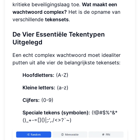
kritieke beveiligingslaag toe.
Wat maakt een
wachtwoord complex?
Het is de opname van
verschillende
tekensets
.
De Vier Essentiële Tekentypen
Uitgelegd
Een echt complex wachtwoord moet idealiter
putten uit alle vier de belangrijkste tekensets:
Hoofdletters:
(A-Z)
Kleine letters:
(a-z)
Cijfers:
(0-9)
Speciale tekens (symbolen):
(!@#$%^&*
()_+-=[]{}|;:',./<>?`~)