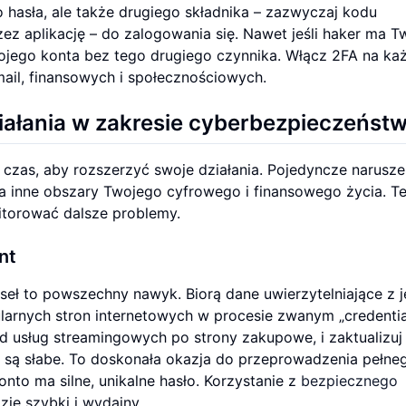
hasła, ale także drugiego składnika – zazwyczaj kodu
z aplikację – do zalogowania się. Nawet jeśli haker ma T
wojego konta bez tego drugiego czynnika. Włącz 2FA na k
mail, finansowych i społecznościowych.
ziałania w zakresie cyberbezpieczeńst
czas, aby rozszerzyć swoje działania. Pojedyncze narusze
 inne obszary Twojego cyfrowego i finansowego życia. T
itorować dalsze problemy.
nt
eł to powszechny nawyk. Biorą dane uwierzytelniające z 
pularnych stron internetowych w procesie zwanym „credentia
 od usług streamingowych po strony zakupowe, i zaktualizuj
b są słabe. To doskonała okazja do przeprowadzenia pełne
nto ma silne, unikalne hasło. Korzystanie z
bezpiecznego
ie szybki i wydajny.