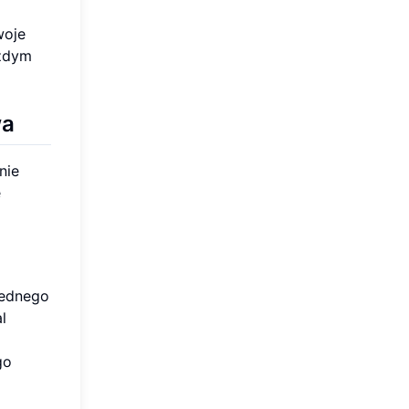
woje
ażdym
wa
nie
e
jednego
l
go