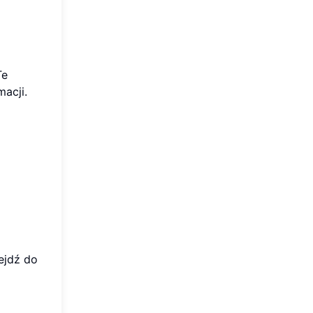
Te
acji.
ejdź do