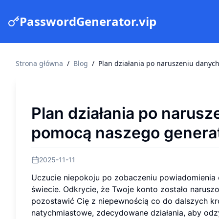
PasswordGenerator.vip
Strona główna
/
Blog
/
Plan działania po naruszeniu danych
Plan działania po narusz
pomocą naszego generat
2025-11-11
Uczucie niepokoju po zobaczeniu powiadomienia 
świecie. Odkrycie, że Twoje konto zostało narusz
pozostawić Cię z niepewnością co do dalszych k
natychmiastowe, zdecydowane działania, aby odz