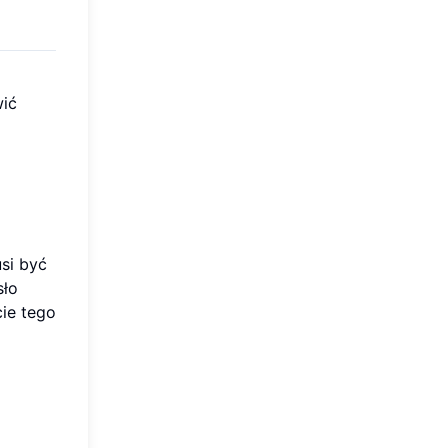
wić
si być
sło
ie tego