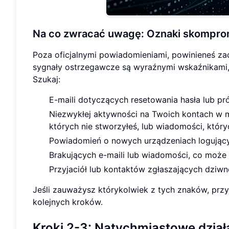
Na co zwracać uwagę: Oznaki skompro
Poza oficjalnymi powiadomieniami, powinieneś z
sygnały ostrzegawcze są wyraźnymi wskaźnikami, 
Szukaj:
E-maili dotyczących resetowania hasła lub pró
Niezwykłej aktywności na Twoich kontach w me
których nie stworzyłeś, lub wiadomości, który
Powiadomień o nowych urządzeniach logującyc
Brakujących e-maili lub wiadomości, co może 
Przyjaciół lub kontaktów zgłaszających dziw
Jeśli zauważysz którykolwiek z tych znaków, przy
kolejnych kroków.
Kroki 2-3: Natychmiastowe dział