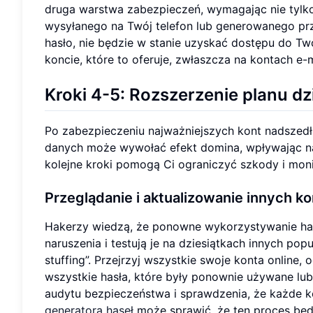
druga warstwa zabezpieczeń, wymagając nie tylko 
wysyłanego na Twój telefon lub generowanego prze
hasło, nie będzie w stanie uzyskać dostępu do T
koncie, które to oferuje, zwłaszcza na kontach e-
Kroki 4-5: Rozszerzenie planu d
Po zabezpieczeniu najważniejszych kont nadszedł 
danych może wywołać efekt domina, wpływając na
kolejne kroki pomogą Ci ograniczyć szkody i mon
Przeglądanie i aktualizowanie innych ko
Hakerzy wiedzą, że ponowne wykorzystywanie has
naruszenia i testują je na dziesiątkach innych po
stuffing”. Przejrzyj wszystkie swoje konta online,
wszystkie hasła, które były ponownie używane lu
audytu bezpieczeństwa i sprawdzenia, że każde ko
generatora haseł
może sprawić, że ten proces będz