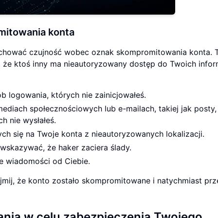
mitowania konta
achować czujność wobec oznak skompromitowania konta. 
że ktoś inny ma nieautoryzowany dostęp do Twoich inform
b logowania, których nie zainicjowałeś.
diach społecznościowych lub e-mailach, takiej jak posty,
ch nie wysłałeś.
h się na Twoje konta z nieautoryzowanych lokalizacji.
wskazywać, że haker zaciera ślady.
ne wiadomości od Ciebie.
jmij, że konto zostało skompromitowane i natychmiast prz
ania w celu zabezpieczenia Twojego