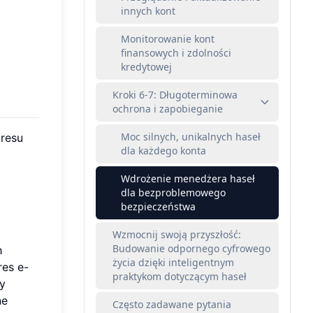
innych kont
Monitorowanie kont
finansowych i zdolności
kredytowej
Kroki 6-7: Długoterminowa
ochrona i zapobieganie
Moc silnych, unikalnych haseł
kresu
dla każdego konta
Wdrożenie menedżera haseł
dla bezproblemowego
bezpieczeństwa
Wzmocnij swoją przyszłość:
Budowanie odpornego cyfrowego
h
życia dzięki inteligentnym
res e-
praktykom dotyczącym haseł
y
ne
Często zadawane pytania