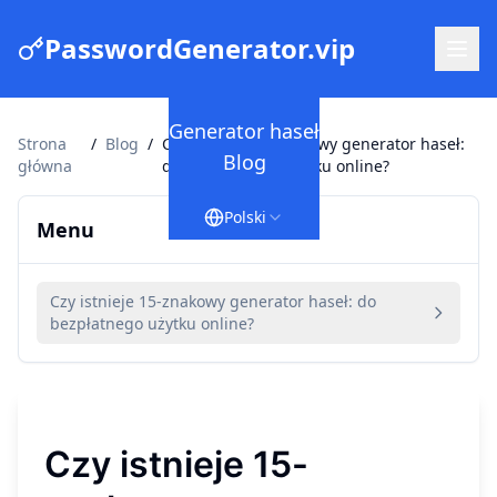
PasswordGenerator.vip
Generator haseł
Strona
/
Blog
/
Czy istnieje 15-znakowy generator haseł:
Blog
główna
do bezpłatnego użytku online?
Polski
Menu
Czy istnieje 15-znakowy generator haseł: do
bezpłatnego użytku online?
Czy istnieje 15-