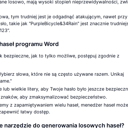
ne losowo, mają wysoki stopień nieprzewidywalności, zw
owa, tym trudniej jest je odgadnąć atakującym, nawet przy
, takie jak "PurpleBicycle&34Rain" jest znacznie trudniej
123".
 haseł programu Word
k bezpieczne, jak to tylko możliwe, postępuj zgodnie z
ybierz słowa, które nie są często używane razem. Unikaj
game."
 lub wielkie litery, aby Twoje hasło było jeszcze bezpieczn
12 znaków, aby zmaksymalizować bezpieczeństwo.
blemy z zapamiętywaniem wielu haseł, menedżer haseł moż
zapewnić łatwy dostęp.
e narzędzie do generowania losowych haseł?