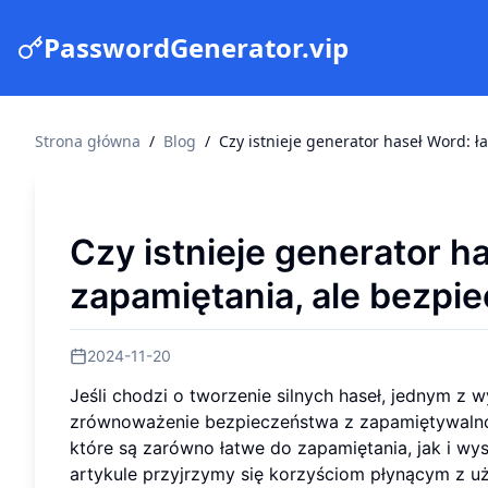
PasswordGenerator.vip
Strona główna
/
Blog
/
Czy istnieje generator haseł Word: ł
Czy istnieje generator h
zapamiętania, ale bezpi
2024-11-20
Jeśli chodzi o tworzenie silnych haseł, jednym z 
zrównoważenie bezpieczeństwa z zapamiętywaln
które są zarówno łatwe do zapamiętania, jak i wys
artykule przyjrzymy się korzyściom płynącym z u