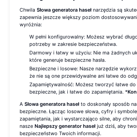
Chwila
Słowa generatora haseł
narzędzia są skut
zapewnia jeszcze większy poziom dostosowywania 
wyróżnia:
W pełni konfigurowalny: Możesz wybrać długoś
potrzeby w zakresie bezpieczeństwa.
Darmowy i łatwy w użyciu: Nie ma żadnych ukr
które generuje bezpieczne hasła.
Bezpieczne i losowe: Nasze narzędzie wykorz
że nie są one przewidywalne ani łatwe do odg
Zapamiętywalność: Możesz tworzyć łatwe do z
bezpieczne, jak i łatwe do zapamiętania. *
Kon
A
Słowa generatora haseł
to doskonały sposób na 
bezpieczne. Łącząc losowe słowa, cyfry i symbol
zapamiętania, jak i wystarczająco silne, aby ch
nasze
Najlepszy generator haseł
już dziś, aby two
bezpieczeństwo Twoich informacji.