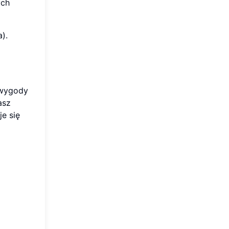
ych
).
 wygody
asz
je się