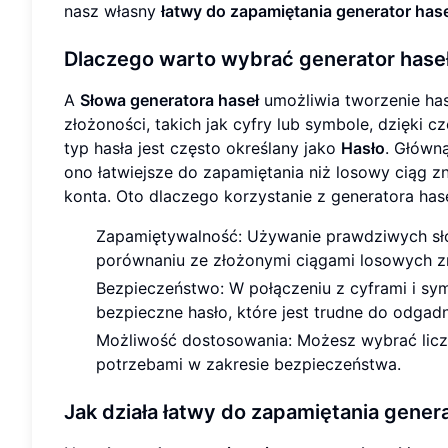
nasz własny
łatwy do zapamiętania generator has
Dlaczego warto wybrać generator hase
A
Słowa generatora haseł
umożliwia tworzenie has
złożoności, takich jak cyfry lub symbole, dzięki 
typ hasła jest często określany jako
Hasło
. Główną
ono łatwiejsze do zapamiętania niż losowy ciąg zn
konta. Oto dlaczego korzystanie z generatora ha
Zapamiętywalność: Używanie prawdziwych słów
porównaniu ze złożonymi ciągami losowych 
Bezpieczeństwo: W połączeniu z cyframi i sy
bezpieczne hasło, które jest trudne do odgad
Możliwość dostosowania: Możesz wybrać liczbę
potrzebami w zakresie bezpieczeństwa.
Jak działa łatwy do zapamiętania genera