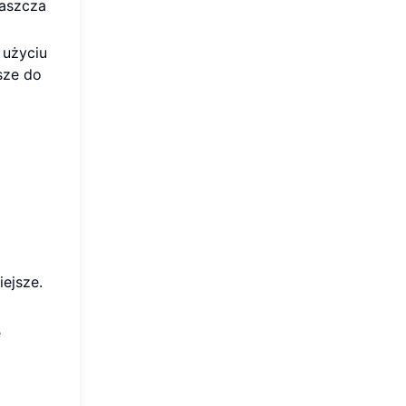
łaszcza
 użyciu
sze do
iejsze.
e