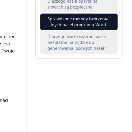
Dlaczego hasła oparte na
słowach są bezpieczne
Sprawdzone metody tworzenia
silnych haseł programu Word
ia. Ten
Dlaczego warto wybrać nasze
bezpłatne narzędzie do
 jest
generowania losowych haseł?
ć Twoje
 nad