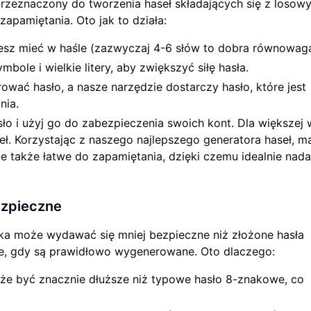
przeznaczony do tworzenia haseł składających się z losow
zapamiętania. Oto jak to działa:
cesz mieć w haśle (zazwyczaj 4-6 słów to dobra równowaga
ole i wielkie litery, aby zwiększyć siłę hasła.
rować hasło, a nasze narzędzie dostarczy hasło, które jest
nia.
ło i użyj go do zabezpieczenia swoich kont. Dla większej
 Korzystając z naszego najlepszego generatora haseł, m
ale także łatwe do zapamiętania, dzięki czemu idealnie nada
ezpieczne
ka może wydawać się mniej bezpieczne niż złożone hasła
lne, gdy są prawidłowo wygenerowane. Oto dlaczego:
oże być znacznie dłuższe niż typowe hasło 8-znakowe, co