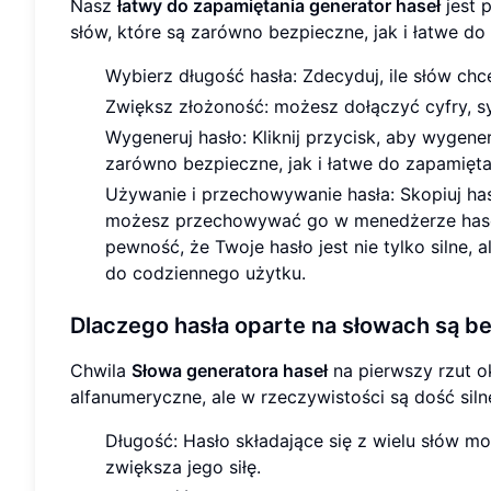
Nasz
łatwy do zapamiętania generator haseł
jest 
słów, które są zarówno bezpieczne, jak i łatwe do 
Wybierz długość hasła: Zdecyduj, ile słów ch
Zwiększ złożoność: możesz dołączyć cyfry, symb
Wygeneruj hasło: Kliknij przycisk, aby wygene
zarówno bezpieczne, jak i łatwe do zapamięta
Używanie i przechowywanie hasła: Skopiuj has
możesz przechowywać go w menedżerze haseł.
pewność, że Twoje hasło jest nie tylko silne, 
do codziennego użytku.
Dlaczego hasła oparte na słowach są b
Chwila
Słowa generatora haseł
na pierwszy rzut o
alfanumeryczne, ale w rzeczywistości są dość si
Długość: Hasło składające się z wielu słów m
zwiększa jego siłę.