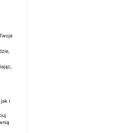
 Twoje
dzie,
ając,
jak i
buj
wnią