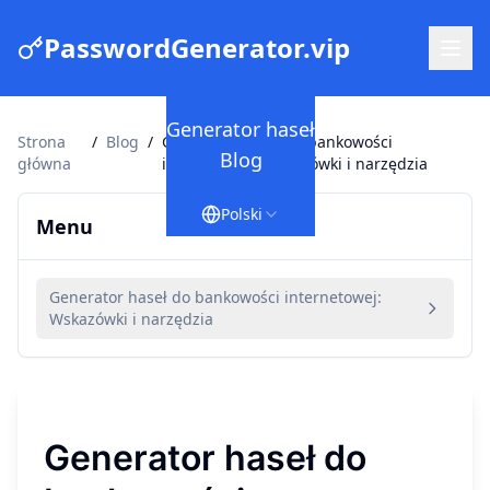
PasswordGenerator.vip
Generator haseł
Strona
/
Blog
/
Generator haseł do bankowości
Blog
główna
internetowej: Wskazówki i narzędzia
Polski
Menu
Generator haseł do bankowości internetowej:
Wskazówki i narzędzia
Generator haseł do