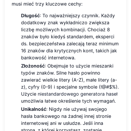
musi mieć trzy kluczowe cechy:
Długość
: To najważniejszy czynnik. Każdy
dodatkowy znak wykładniczo zwiększa
liczbę możliwych kombinacji. Chociaż 8
znaków było kiedyś standardem, eksperci
ds. bezpieczeństwa zalecają teraz minimum
16 znaków dla krytycznych kont, takich jak
bankowość internetowa.
Złożoność
: Obejmuje to użycie mieszanki
typów znaków. Silne hasło powinno
zawierać wielkie litery (A-Z), małe litery (a-
z), cyfry (0-9) i specjalne symbole (!@#$%).
Użycie
niestandardowego generatora haseł
umożliwia łatwe określenie tych wymagań.
Unikalność
: Nigdy nie używaj swojego
hasła bankowego na żadnej innej stronie
internetowej ani w usłudze. Jeśli inna
strona, z której korzystasz, zostanie