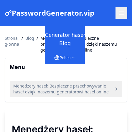
PasswordGenerator.vip
Generator haseł
Strona
/
Blog
/
Menedżery haseł: Bezpieczne
Blog
główna
przechowywanie haseł dzięki naszemu
generatorowi haseł online
Polski
Menu
Menedżery haseł: Bezpieczne przechowywanie
haseł dzięki naszemu generatorowi haseł online
Menedżery haseł: