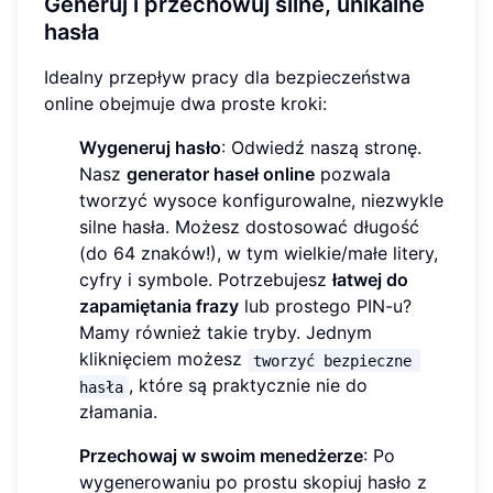
Generuj i przechowuj silne, unikalne
hasła
Idealny przepływ pracy dla bezpieczeństwa
online obejmuje dwa proste kroki:
Wygeneruj hasło
: Odwiedź naszą stronę.
Nasz
generator haseł online
pozwala
tworzyć wysoce konfigurowalne, niezwykle
silne hasła. Możesz dostosować długość
(do 64 znaków!), w tym wielkie/małe litery,
cyfry i symbole. Potrzebujesz
łatwej do
zapamiętania frazy
lub prostego PIN-u?
Mamy również takie tryby. Jednym
kliknięciem możesz
tworzyć bezpieczne 
, które są praktycznie nie do
hasła
złamania.
Przechowaj w swoim menedżerze
: Po
wygenerowaniu po prostu skopiuj hasło z