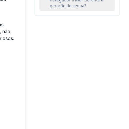
geração de senha?
as
, não
riosos.