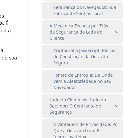
Segurança do Navegador: Sua
Fábrica de Senhas Local
os
a. É
A Mecânica Técnica por Trás
uda a
da Segurança do Lado do
Cliente
ça
Criptografia JavaScript: Blocos
de Construção da Geração
 de sua
Segura
Fontes de Entropia: De Onde
Vem a Aleatoriedade no Seu
Navegador
Lado do Cliente vs. Lado do
Servidor: O Confronto de
Segurança
A Vantagem de Privacidade: Por
Que a Geração Local É
Inegociável Hoje