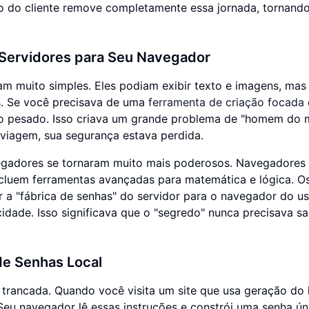
ado do cliente remove completamente essa jornada, tornand
 Servidores para Seu Navegador
am muito simples. Eles podiam exibir texto e imagens, mas
s. Se você precisava de uma
ferramenta de criação focada
lho pesado. Isso criava um grande problema de "homem do m
viagem, sua segurança estava perdida.
egadores se tornaram muito mais poderosos. Navegadores
cluem ferramentas avançadas para matemática e lógica. O
 "fábrica de senhas" do servidor para o navegador do us
idade. Isso significava que o "segredo" nunca precisava sa
de Senhas Local
trancada. Quando você visita um site que usa geração do 
. Seu navegador lê essas instruções e constrói uma senha ún