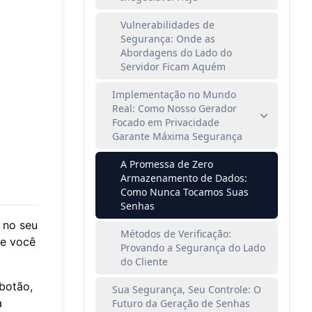
Vulnerabilidades de
Segurança: Onde as
Abordagens do Lado do
Servidor Ficam Aquém
Implementação no Mundo
Real: Como Nosso Gerador
Focado em Privacidade
Garante Máxima Segurança
A Promessa de Zero
Armazenamento de Dados:
Como Nunca Tocamos Suas
Senhas
e no seu
Métodos de Verificação:
ue você
Provando a Segurança do Lado
do Cliente
botão,
Sua Segurança, Seu Controle: O
a
Futuro da Geração de Senhas