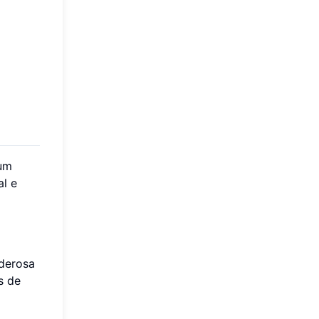
 um
l e
derosa
s de