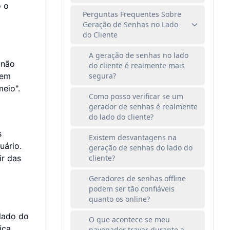
o o
Perguntas Frequentes Sobre
Geração de Senhas no Lado
do Cliente
A geração de senhas no lado
 não
do cliente é realmente mais
 em
segura?
eio".
Como posso verificar se um
gerador de senhas é realmente
do lado do cliente?
s
Existem desvantagens na
uário.
geração de senhas do lado do
ir das
cliente?
Geradores de senhas offline
podem ser tão confiáveis
quanto os online?
lado do
O que acontece se meu
ica
navegador travar durante a