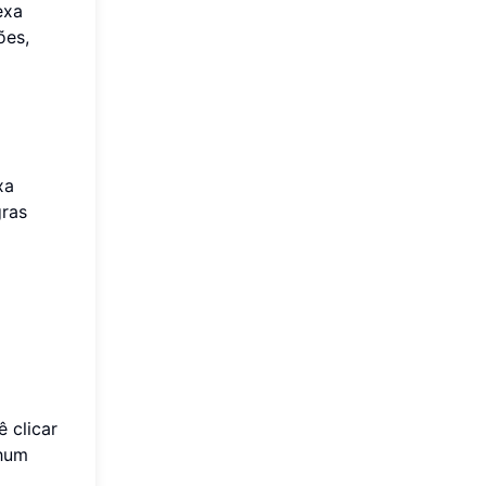
exa
ões,
xa
gras
 clicar
nhum