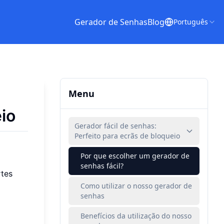
Gerador de Senhas
Blog
Português
Menu
eio
Gerador fácil de senhas:
Perfeito para ecrãs de bloqueio
Por que escolher um gerador de
senhas fácil?
rtes
Como utilizar o nosso gerador de
senhas
Benefícios da utilização do nosso