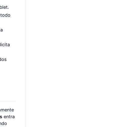
blet.
étodo
 a
icita
dos
ramente
s
entra
indo