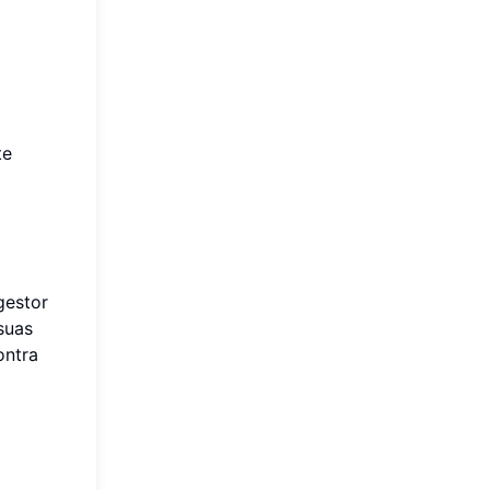
te
gestor
suas
ontra