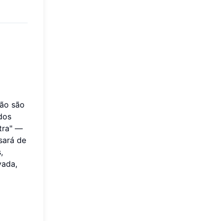
não são
dos
tra" —
sará de
,
vada,