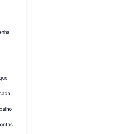
senha
 que
 cada
balho
contas
r