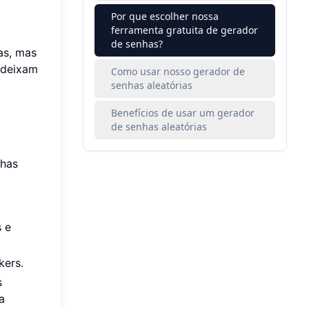
Por que escolher nossa
ferramenta gratuita de gerador
de senhas?
as, mas
e deixam
Como usar nosso gerador de
senhas aleatórias
Benefícios de usar um gerador
de senhas aleatórias
nhas
s e
kers.
s
a