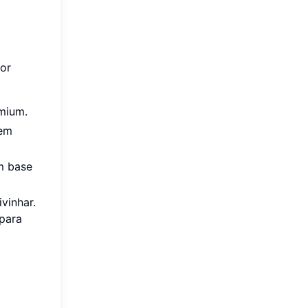
or
emium.
sem
m base
vinhar.
 para