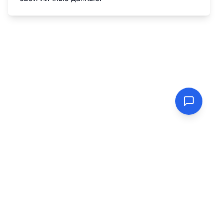
PasswordGenerator.vip
Надежный инструмент для генерации паролей