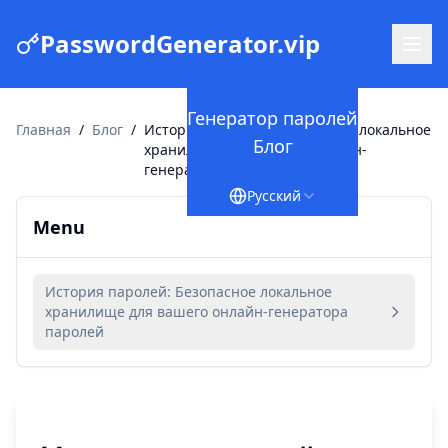
PasswordGenerator.vip
Генератор паролей
Главная
/
Блог
/
История паролей: Безопасное локальное
Блог
хранилище для вашего онлайн-
генератора паролей
Русский
Menu
История паролей: Безопасное локальное
хранилище для вашего онлайн-генератора
паролей