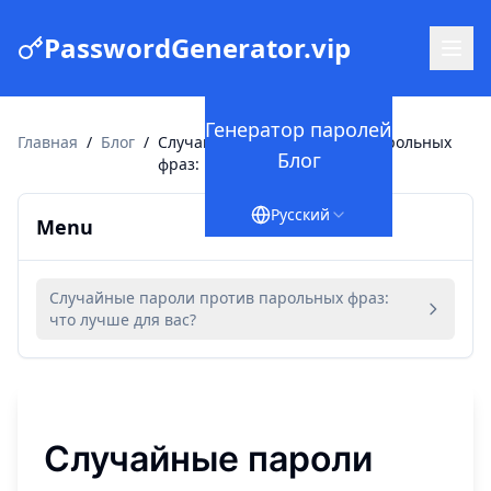
PasswordGenerator.vip
Генератор паролей
Главная
/
Блог
/
Случайные пароли против парольных
Блог
фраз: что лучше для вас?
Русский
Menu
Случайные пароли против парольных фраз:
что лучше для вас?
Случайные пароли