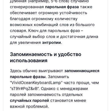
Длинная (например, 5-6 слов) случайно
сгенерированная
парольная фраза
также
обеспечивает огромную устойчивость
благодаря огромному количеству
возможных комбинаций слов из большого
словаря. Ключ для парольных фраз –
случайный выбор слов и достаточная длина
для увеличения
энтропии
.
Запоминаемость и удобство
использования
Здесь обычно выигрывают
запоминающиеся
парольные фразы
. Запомнить
"VividOceanKeyboardLamp" часто проще, чем
"sT9!r#PqZ&vB". Однако с менеджерами
паролей запоминаемость отдельных
случайных паролей
становится менее
важной проблемой.