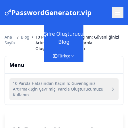
PasswordGenerator.vip
Şifre Oluşturucu
Ana
/
Blog
/
10 Parola Hatasından Kaçının: Güvenliğinizi
Blog
Sayfa
Artırmak İçin Çevrimiçi Parola
Oluşturucumuzu Kullanın
Türkçe
Menu
10 Parola Hatasından Kaçının: Güvenliğinizi
Artırmak İçin Çevrimiçi Parola Oluşturucumuzu
Kullanın